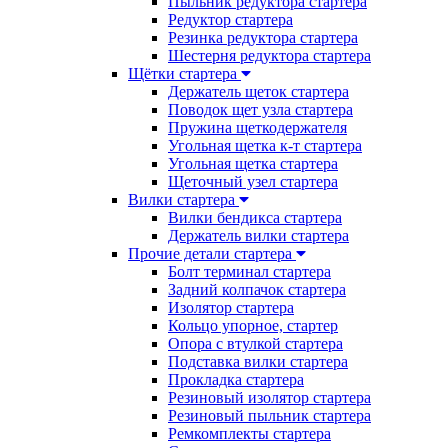
Пыльник редуктора стартера
Редуктор стартера
Резинка редуктора стартера
Шестерня редуктора стартера
Щётки стартера
Держатель щеток стартера
Поводок щет узла стартера
Пружина щеткодержателя
Угольная щетка к-т стартера
Угольная щетка стартера
Щеточный узел стартера
Вилки стартера
Вилки бендикса стартера
Держатель вилки стартера
Прочие детали стартера
Болт терминал стартера
Задний колпачок стартера
Изолятор стартера
Кольцо упорное, стартер
Опора с втулкой стартера
Подставка вилки стартера
Прокладка стартера
Резиновый изолятор стартера
Резиновый пыльник стартера
Ремкомплекты стартера