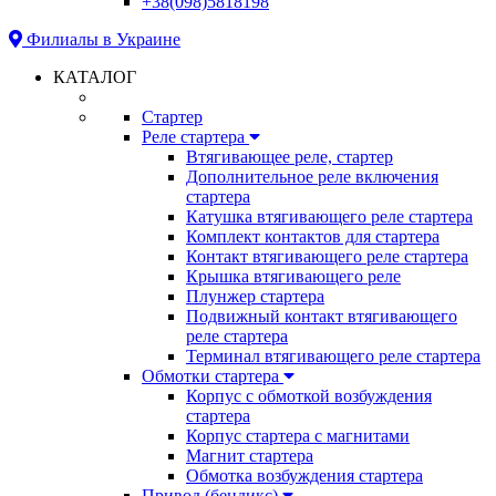
+38(098)5818198
Филиалы в Украине
КАТАЛОГ
Стартер
Реле стартера
Втягивающее реле, стартер
Дополнительное реле включения
стартера
Катушка втягивающего реле стартера
Комплект контактов для стартера
Контакт втягивающего реле стартера
Крышка втягивающего реле
Плунжер стартера
Подвижный контакт втягивающего
реле стартера
Терминал втягивающего реле стартера
Обмотки стартера
Корпус с обмоткой возбуждения
стартера
Корпус стартера с магнитами
Магнит стартера
Обмотка возбуждения стартера
Привод (бендикс)