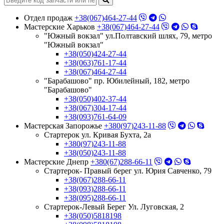
Отдел продаж
+38(067)464-27-44
Мастерские Харьков
+38(067)464-27-44
"Южный вокзал" ул.Полтавский шлях, 79, метро
"Южный вокзал"
+38(050)424-27-44
+38(063)761-17-44
+38(067)464-27-44
"Барабашово" пр. Юбилейный, 182, метро
"Барабашово"
+38(050)402-37-44
+38(067)304-17-44
+38(093)761-64-09
Мастерская Запорожье
+380(97)243-11-88
Стартерок ул. Кривая Бухта, 2а
+380(97)243-11-88
+38(050)243-11-88
Мастерские Днепр
+380(67)288-66-11
Стартерок- Правый берег ул. Юрия Савченко, 79
+38(067)288-66-11
+38(093)288-66-11
+38(095)288-66-11
Стартерок-Левый Берег Ул. Луговская, 2
+38(050)5818198