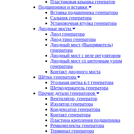
Пластиковая крышка генератор
Подшипники и вставки
Вставка подшипника генератора
Сальник генератора
Установочная втулка генератора
Диодные мосты
Диод генератора
Диод-трио генератора
Диодный мост (Выпрямитель)
генератора
Диодный мост с реле регулятором
Диодный мост со щеточным узлом
генератора
Контакт диодного моста
Щётки генератора
Угольная щетка к-т генератора
Щеткодержатель генератора
Прочие детали генераторов
Вентилятор, генератор
Изолятор генератора
Конденсатор генератора
Контакт генератора
Пластина крепления подшипника
Ремкомплекты генератора
Терминал генератора