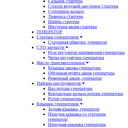
Сальник стартера
Стопор ведущей шестерни стартера
Стопорное кольцо
Траверса стартера
Шайба стартера
Шестерня якоря стартера
ГЕНЕРАТОР
Статоры генераторов
Статорная обмотка, генератор
СТО,запчасти
Реле регулятор напряжения генератора
Чипы регулятора генератора
Масло трансмиссионное
Крышка шкива генератора
Обгонная муфта шкив генератора
Ременный шкив, генератор
Наборы инструментов
Вал ротора генератора
Контактные кольца ротора генератора
Ротор генератора
Крышки генераторов
Задняя крышка, генератор
Передня крышка со статором,
генератор
Передняя крышка генератора