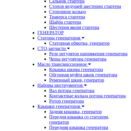
Сальник стартера
Стопор ведущей шестерни стартера
Стопорное кольцо
Траверса стартера
Шайба стартера
Шестерня якоря стартера
ГЕНЕРАТОР
Статоры генераторов
Статорная обмотка, генератор
СТО,запчасти
Реле регулятор напряжения генератора
Чипы регулятора генератора
Масло трансмиссионное
Крышка шкива генератора
Обгонная муфта шкив генератора
Ременный шкив, генератор
Наборы инструментов
Вал ротора генератора
Контактные кольца ротора генератора
Ротор генератора
Крышки генераторов
Задняя крышка, генератор
Передня крышка со статором,
генератор
Передняя крышка генератора