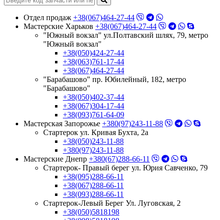
Отдел продаж
+38(067)464-27-44
Мастерские Харьков
+38(067)464-27-44
"Южный вокзал" ул.Полтавский шлях, 79, метро
"Южный вокзал"
+38(050)424-27-44
+38(063)761-17-44
+38(067)464-27-44
"Барабашово" пр. Юбилейный, 182, метро
"Барабашово"
+38(050)402-37-44
+38(067)304-17-44
+38(093)761-64-09
Мастерская Запорожье
+380(97)243-11-88
Стартерок ул. Кривая Бухта, 2а
+38(050)243-11-88
+380(97)243-11-88
Мастерские Днепр
+380(67)288-66-11
Стартерок- Правый берег ул. Юрия Савченко, 79
+38(095)288-66-11
+38(067)288-66-11
+38(093)288-66-11
Стартерок-Левый Берег Ул. Луговская, 2
+38(050)5818198