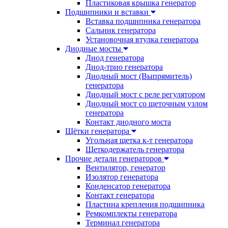
Пластиковая крышка генератор
Подшипники и вставки
Вставка подшипника генератора
Сальник генератора
Установочная втулка генератора
Диодные мосты
Диод генератора
Диод-трио генератора
Диодный мост (Выпрямитель)
генератора
Диодный мост с реле регулятором
Диодный мост со щеточным узлом
генератора
Контакт диодного моста
Щётки генератора
Угольная щетка к-т генератора
Щеткодержатель генератора
Прочие детали генераторов
Вентилятор, генератор
Изолятор генератора
Конденсатор генератора
Контакт генератора
Пластина крепления подшипника
Ремкомплекты генератора
Терминал генератора