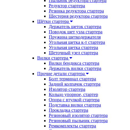
Пыльник редуктора стартера
Редуктор стартера
Резинка редуктора стартера
Шестерня редуктора стартера
Щётки стартера
Держатель щеток стартера
Поводок щет узла стартера
Пружина щеткодержателя
Угольная щетка к-т стартера
Угольная щетка стартера
Щеточный узел стартера
Вилки стартера
Вилки бендикса стартера
Держатель вилки стартера
Прочие детали стартера
Болт терминал стартера
Задний колпачок стартера
Изолятор стартера
Кольцо упорное, стартер
Опора с втулкой стартера
Подставка вилки стартера
Прокладка стартера
Резиновый изолятор стартера
Резиновый пыльник стартера
Ремкомплекты стартера