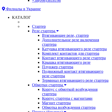
+38(098)5818198
Филиалы в Украине
КАТАЛОГ
Стартер
Реле стартера
Втягивающее реле, стартер
Дополнительное реле включения
стартера
Катушка втягивающего реле стартера
Комплект контактов для стартера
Контакт втягивающего реле стартера
Крышка втягивающего реле
Плунжер стартера
Подвижный контакт втягивающего
реле стартера
Терминал втягивающего реле стартера
Обмотки стартера
Корпус с обмоткой возбуждения
стартера
Корпус стартера с магнитами
Магнит стартера
Обмотка возбуждения стартера
Привод (бендикс)