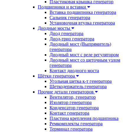
Пластиковая крышка генератор
Подшипники и вставки
Вставка подшипника генератора
Сальник генератора
Установочная втулка генератора
Диодные мосты
Диод генератора
Диод-трио генератора
Диодный мост (Выпрямитель)
генератора
Диодный мост с реле регулятором
Диодный мост со щеточным узлом
генератора
Контакт диодного моста
Щётки генератора
Угольная щетка к-т генератора
Щеткодержатель генератора
Прочие детали генераторов
Вентилятор, генератор
Изолятор генератора
Конденсатор генератора
Контакт генератора
Пластина крепления подшипника
Ремкомплекты генератора
Терминал генератора