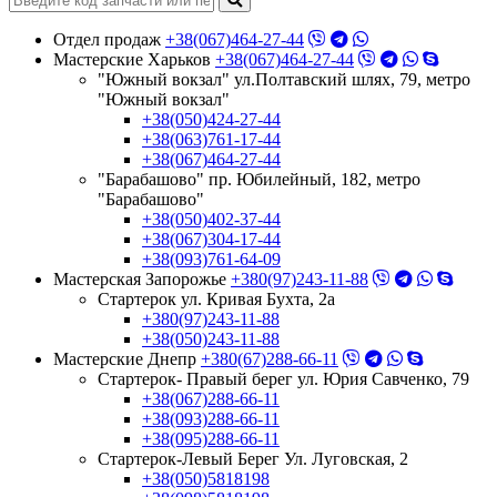
Отдел продаж
+38(067)464-27-44
Мастерские Харьков
+38(067)464-27-44
"Южный вокзал" ул.Полтавский шлях, 79, метро
"Южный вокзал"
+38(050)424-27-44
+38(063)761-17-44
+38(067)464-27-44
"Барабашово" пр. Юбилейный, 182, метро
"Барабашово"
+38(050)402-37-44
+38(067)304-17-44
+38(093)761-64-09
Мастерская Запорожье
+380(97)243-11-88
Стартерок ул. Кривая Бухта, 2а
+380(97)243-11-88
+38(050)243-11-88
Мастерские Днепр
+380(67)288-66-11
Стартерок- Правый берег ул. Юрия Савченко, 79
+38(067)288-66-11
+38(093)288-66-11
+38(095)288-66-11
Стартерок-Левый Берег Ул. Луговская, 2
+38(050)5818198