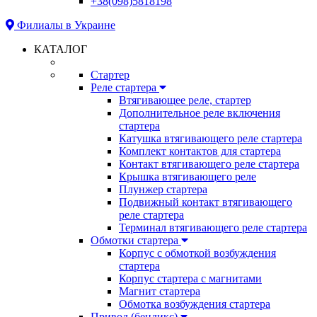
+38(098)5818198
Филиалы в Украине
КАТАЛОГ
Стартер
Реле стартера
Втягивающее реле, стартер
Дополнительное реле включения
стартера
Катушка втягивающего реле стартера
Комплект контактов для стартера
Контакт втягивающего реле стартера
Крышка втягивающего реле
Плунжер стартера
Подвижный контакт втягивающего
реле стартера
Терминал втягивающего реле стартера
Обмотки стартера
Корпус с обмоткой возбуждения
стартера
Корпус стартера с магнитами
Магнит стартера
Обмотка возбуждения стартера
Привод (бендикс)