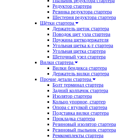
Пыльник редуктора стартера
Редуктор стартера
Резинка редуктора стартера
Шестерня редуктора стартера
Щётки стартера
Держатель щеток стартера
Поводок щет узла стартера
Пружина щеткодержателя
Угольная щетка к-т стартера
Угольная щетка стартера
Щеточный узел стартера
Вилки стартера
Вилки бендикса стартера
Держатель вилки стартера
Прочие детали стартера
Болт терминал стартера
Задний колпачок стартера
Изолятор стартера
Кольцо упорное, стартер
Опора с втулкой стартера
Подставка вилки стартера
Прокладка стартера
Резиновый изолятор стартера
Резиновый пыльник стартера
Ремкомплекты стартера