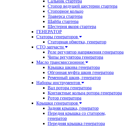
Сальник стартера
Стопор ведущей шестерни стартера
Стопорное кольцо
Траверса стартера
Шайба стартера
Шестерня якоря стартера
ГЕНЕРАТОР
Статоры генераторов
Статорная обмотка, генератор
СТО,запчасти
Реле регулятор напряжения генератора
Чипы регулятора генератора
Масло трансмиссионное
Крышка шкива генератора
Обгонная муфта шкив генератора
Ременный шкив, генератор
Наборы инструментов
Вал ротора генератора
Контактные кольца ротора генератора
Ротор генератора
Крышки генераторов
Задняя крышка, генератор
Передня крышка со статором,
генератор
Передняя крышка генератора