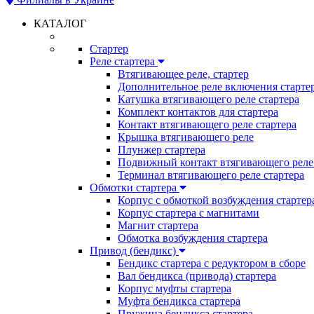
КАТАЛОГ
Стартер
Реле стартера
Втягивающее реле, стартер
Дополнительное реле включения старте
Катушка втягивающего реле стартера
Комплект контактов для стартера
Контакт втягивающего реле стартера
Крышка втягивающего реле
Плунжер стартера
Подвижный контакт втягивающего реле 
Терминал втягивающего реле стартера
Обмотки стартера
Корпус с обмоткой возбуждения стартер
Корпус стартера с магнитами
Магнит стартера
Обмотка возбуждения стартера
Привод (бендикс)
Бендикс стартера с редуктором в сборе
Вал бендикса (привода) стартера
Корпус муфты стартера
Муфта бендикса стартера
Пружина бендикса стартера