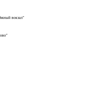
Южный вокзал"
шово"