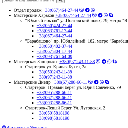
Отдел продаж
+38(067)464-27-44
Мастерские Харьков
+38(067)464-27-44
"Южный вокзал" ул.Полтавский шлях, 79, метро "
+38(050)424-27-44
+38(063)761-17-44
+38(067)464-27-44
"Барабашово" пр. Юбилейный, 182, метро "Бараба
+38(050)402-37-44
+38(067)304-17-44
+38(093)761-64-09
Мастерская Запорожье
+380(97)243-11-88
Стартерок ул. Кривая Бухта, 2а
+38(050)243-11-88
+380(97)243-11-88
Мастерские Днепр
+380(67)288-66-11
Стартерок- Правый берег ул. Юрия Савченко, 79
+38(095)288-66-11
+38(067)288-66-11
+38(093)288-66-11
Стартерок-Левый Берег Ул. Луговская, 2
+38(050)5818198
+38(098)5818198
Филиалы в Украине