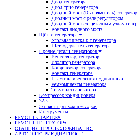
Диод генератора
Диод-трио генератора
Диодный мост (Выпрямитель) генерато
Диодный мост с реле регулятором
Диодный мост со щеточным узлом гене
Контакт диодного моста
Щётки генератора
Угольная щетка к-т генератора
Щеткодержатель генератора
Прочие детали генераторов
Вентилятор, генератор
Изолятор генератора
Конденсатор генератора
Контакт генератора
Пластина крепления подшипника
Ремкомплекты генератора
Терминал генератора
Компрессор кондиционера
ЗАЗ
Запчасти для компрессоров
Инструменты
РЕМОНТ СТАРТЕРА
РЕМОНТ ГЕНЕРАТОРА
СТАНЦИЯ ТЕХ ОБСЛУЖИВАНИЯ
АВТОЭЛЕКТРИК ДИАГНОСТ