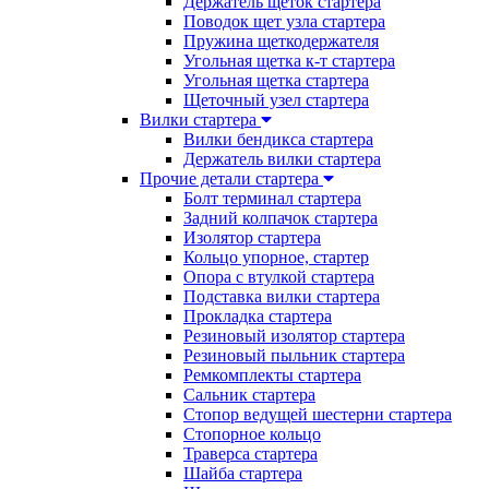
Держатель щеток стартера
Поводок щет узла стартера
Пружина щеткодержателя
Угольная щетка к-т стартера
Угольная щетка стартера
Щеточный узел стартера
Вилки стартера
Вилки бендикса стартера
Держатель вилки стартера
Прочие детали стартера
Болт терминал стартера
Задний колпачок стартера
Изолятор стартера
Кольцо упорное, стартер
Опора с втулкой стартера
Подставка вилки стартера
Прокладка стартера
Резиновый изолятор стартера
Резиновый пыльник стартера
Ремкомплекты стартера
Сальник стартера
Стопор ведущей шестерни стартера
Стопорное кольцо
Траверса стартера
Шайба стартера