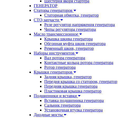
Шестерня якоря стартера
ГЕНЕРАТОР
Статоры генераторов
Статорная обмотка, генератор
СТО,запчасти
Реле регулятор напряжения генератора
Чипы регулятора генератора
Масло трансмиссионное
Крышка шкива генератора
Обгонная муфта шкив генератора
Ременный шкив, генератор
Наборы инструментов
Вал ротора генератора
Контактные кольца ротора генератора
Ротор генератора
Крышки генераторов
Задняя крышка, генератор
Передня крышка со статором, генератор
Передняя крышка генератора
Пластиковая крышка генератор
Подшипники и вставки
Вставка подшипника генератора
Сальник генератора
Установочная втулка генератора
Диодные мосты