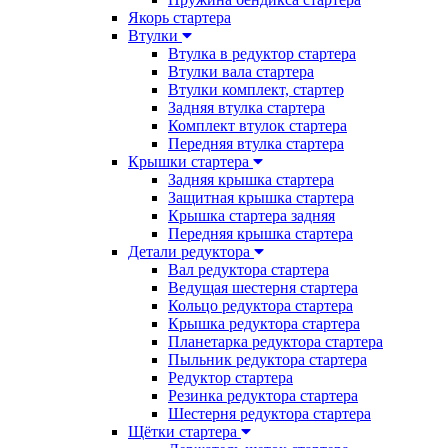
Якорь стартера
Втулки
Втулка в редуктор стартера
Втулки вала стартера
Втулки комплект, стартер
Задняя втулка стартера
Комплект втулок стартера
Передняя втулка стартера
Крышки стартера
Задняя крышка стартера
Защитная крышка стартера
Крышка стартера задняя
Передняя крышка стартера
Детали редуктора
Вал редуктора стартера
Ведущая шестерня стартера
Кольцо редуктора стартера
Крышка редуктора стартера
Планетарка редуктора стартера
Пыльник редуктора стартера
Редуктор стартера
Резинка редуктора стартера
Шестерня редуктора стартера
Щётки стартера