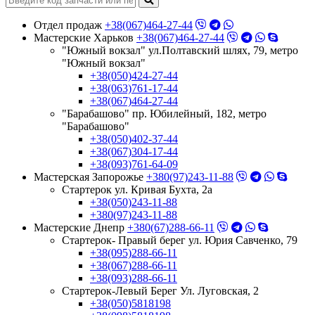
Отдел продаж
+38(067)464-27-44
Мастерские Харьков
+38(067)464-27-44
"Южный вокзал" ул.Полтавский шлях, 79, метро
"Южный вокзал"
+38(050)424-27-44
+38(063)761-17-44
+38(067)464-27-44
"Барабашово" пр. Юбилейный, 182, метро
"Барабашово"
+38(050)402-37-44
+38(067)304-17-44
+38(093)761-64-09
Мастерская Запорожье
+380(97)243-11-88
Стартерок ул. Кривая Бухта, 2а
+38(050)243-11-88
+380(97)243-11-88
Мастерские Днепр
+380(67)288-66-11
Стартерок- Правый берег ул. Юрия Савченко, 79
+38(095)288-66-11
+38(067)288-66-11
+38(093)288-66-11
Стартерок-Левый Берег Ул. Луговская, 2
+38(050)5818198