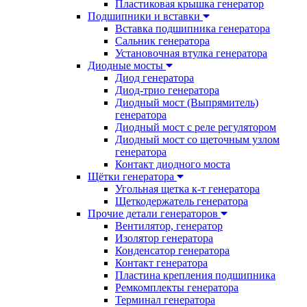
Пластиковая крышка генератор
Подшипники и вставки
Вставка подшипника генератора
Сальник генератора
Установочная втулка генератора
Диодные мосты
Диод генератора
Диод-трио генератора
Диодный мост (Выпрямитель)
генератора
Диодный мост с реле регулятором
Диодный мост со щеточным узлом
генератора
Контакт диодного моста
Щётки генератора
Угольная щетка к-т генератора
Щеткодержатель генератора
Прочие детали генераторов
Вентилятор, генератор
Изолятор генератора
Конденсатор генератора
Контакт генератора
Пластина крепления подшипника
Ремкомплекты генератора
Терминал генератора