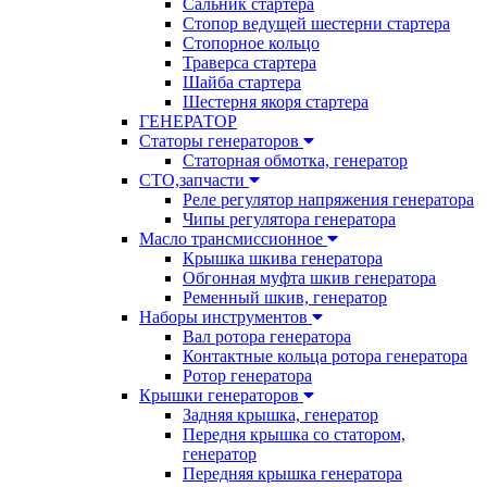
Сальник стартера
Стопор ведущей шестерни стартера
Стопорное кольцо
Траверса стартера
Шайба стартера
Шестерня якоря стартера
ГЕНЕРАТОР
Статоры генераторов
Статорная обмотка, генератор
СТО,запчасти
Реле регулятор напряжения генератора
Чипы регулятора генератора
Масло трансмиссионное
Крышка шкива генератора
Обгонная муфта шкив генератора
Ременный шкив, генератор
Наборы инструментов
Вал ротора генератора
Контактные кольца ротора генератора
Ротор генератора
Крышки генераторов
Задняя крышка, генератор
Передня крышка со статором,
генератор
Передняя крышка генератора