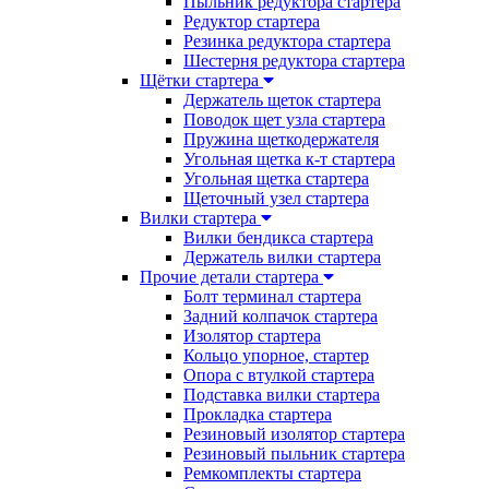
Пыльник редуктора стартера
Редуктор стартера
Резинка редуктора стартера
Шестерня редуктора стартера
Щётки стартера
Держатель щеток стартера
Поводок щет узла стартера
Пружина щеткодержателя
Угольная щетка к-т стартера
Угольная щетка стартера
Щеточный узел стартера
Вилки стартера
Вилки бендикса стартера
Держатель вилки стартера
Прочие детали стартера
Болт терминал стартера
Задний колпачок стартера
Изолятор стартера
Кольцо упорное, стартер
Опора с втулкой стартера
Подставка вилки стартера
Прокладка стартера
Резиновый изолятор стартера
Резиновый пыльник стартера
Ремкомплекты стартера