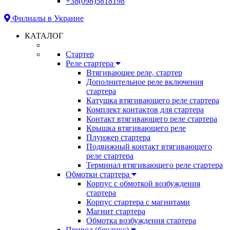
+38(098)5818198
Филиалы в Украине
КАТАЛОГ
Стартер
Реле стартера
Втягивающее реле, стартер
Дополнительное реле включения
стартера
Катушка втягивающего реле стартера
Комплект контактов для стартера
Контакт втягивающего реле стартера
Крышка втягивающего реле
Плунжер стартера
Подвижный контакт втягивающего
реле стартера
Терминал втягивающего реле стартера
Обмотки стартера
Корпус с обмоткой возбуждения
стартера
Корпус стартера с магнитами
Магнит стартера
Обмотка возбуждения стартера
Привод (бендикс)