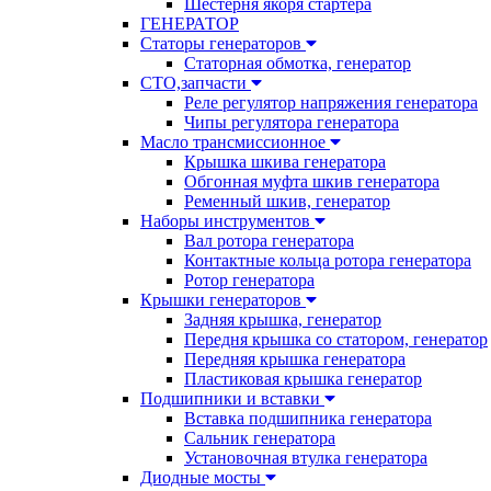
Шестерня якоря стартера
ГЕНЕРАТОР
Статоры генераторов
Статорная обмотка, генератор
СТО,запчасти
Реле регулятор напряжения генератора
Чипы регулятора генератора
Масло трансмиссионное
Крышка шкива генератора
Обгонная муфта шкив генератора
Ременный шкив, генератор
Наборы инструментов
Вал ротора генератора
Контактные кольца ротора генератора
Ротор генератора
Крышки генераторов
Задняя крышка, генератор
Передня крышка со статором, генератор
Передняя крышка генератора
Пластиковая крышка генератор
Подшипники и вставки
Вставка подшипника генератора
Сальник генератора
Установочная втулка генератора
Диодные мосты