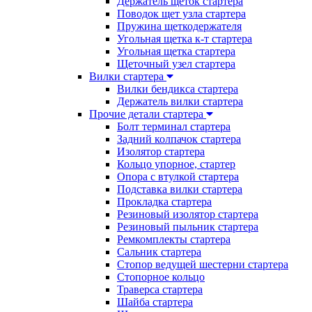
Держатель щеток стартера
Поводок щет узла стартера
Пружина щеткодержателя
Угольная щетка к-т стартера
Угольная щетка стартера
Щеточный узел стартера
Вилки стартера
Вилки бендикса стартера
Держатель вилки стартера
Прочие детали стартера
Болт терминал стартера
Задний колпачок стартера
Изолятор стартера
Кольцо упорное, стартер
Опора с втулкой стартера
Подставка вилки стартера
Прокладка стартера
Резиновый изолятор стартера
Резиновый пыльник стартера
Ремкомплекты стартера
Сальник стартера
Стопор ведущей шестерни стартера
Стопорное кольцо
Траверса стартера
Шайба стартера