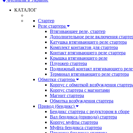
КАТАЛОГ
Стартер
Реле стартера
Втягивающее реле, стартер
Дополнительное реле включения старте
Катушка втягивающего реле стартера
Комплект контактов для стартера
Контакт втягивающего реле стартера
Крышка втягивающего реле
Плунжер стартера
Подвижный контакт втягивающего реле 
Терминал втягивающего реле стартера
Обмотки стартера
Корпус с обмоткой возбуждения стартер
Корпус стартера с магнитами
Магнит стартера
Обмотка возбуждения стартера
Привод (бендикс)
Бендикс стартера с редуктором в сборе
Вал бендикса (привода) стартера
Корпус муфты стартера
Муфта бендикса стартера
Пружина бендикса стартера