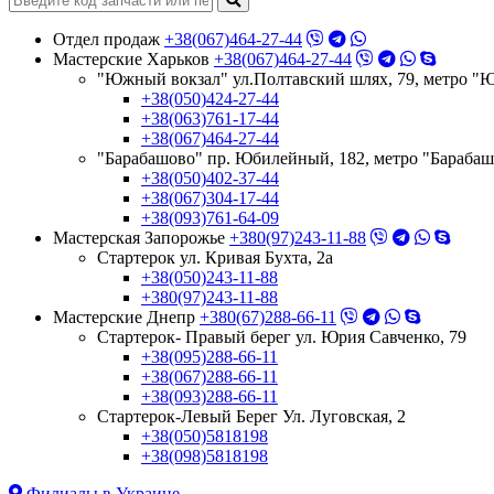
Отдел продаж
+38(067)464-27-44
Мастерские Харьков
+38(067)464-27-44
"Южный вокзал" ул.Полтавский шлях, 79, метро "
+38(050)424-27-44
+38(063)761-17-44
+38(067)464-27-44
"Барабашово" пр. Юбилейный, 182, метро "Бараба
+38(050)402-37-44
+38(067)304-17-44
+38(093)761-64-09
Мастерская Запорожье
+380(97)243-11-88
Стартерок ул. Кривая Бухта, 2а
+38(050)243-11-88
+380(97)243-11-88
Мастерские Днепр
+380(67)288-66-11
Стартерок- Правый берег ул. Юрия Савченко, 79
+38(095)288-66-11
+38(067)288-66-11
+38(093)288-66-11
Стартерок-Левый Берег Ул. Луговская, 2
+38(050)5818198
+38(098)5818198
Филиалы в Украине