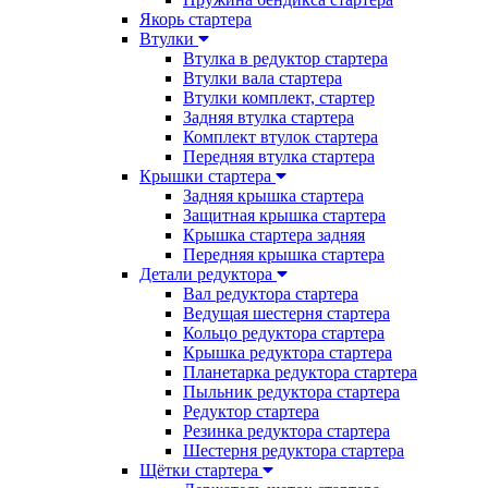
Якорь стартера
Втулки
Втулка в редуктор стартера
Втулки вала стартера
Втулки комплект, стартер
Задняя втулка стартера
Комплект втулок стартера
Передняя втулка стартера
Крышки стартера
Задняя крышка стартера
Защитная крышка стартера
Крышка стартера задняя
Передняя крышка стартера
Детали редуктора
Вал редуктора стартера
Ведущая шестерня стартера
Кольцо редуктора стартера
Крышка редуктора стартера
Планетарка редуктора стартера
Пыльник редуктора стартера
Редуктор стартера
Резинка редуктора стартера
Шестерня редуктора стартера
Щётки стартера