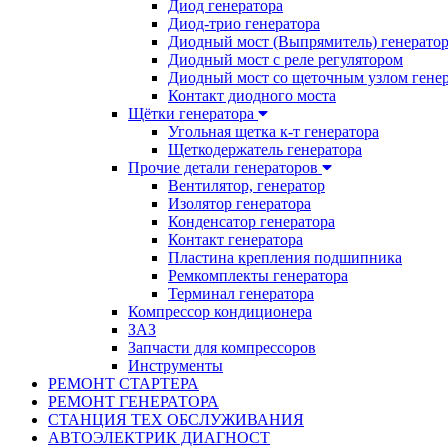
Диод генератора
Диод-трио генератора
Диодный мост (Выпрямитель) генерато
Диодный мост с реле регулятором
Диодный мост со щеточным узлом гене
Контакт диодного моста
Щётки генератора
Угольная щетка к-т генератора
Щеткодержатель генератора
Прочие детали генераторов
Вентилятор, генератор
Изолятор генератора
Конденсатор генератора
Контакт генератора
Пластина крепления подшипника
Ремкомплекты генератора
Терминал генератора
Компрессор кондиционера
ЗАЗ
Запчасти для компрессоров
Инструменты
РЕМОНТ СТАРТЕРА
РЕМОНТ ГЕНЕРАТОРА
СТАНЦИЯ ТЕХ ОБСЛУЖИВАНИЯ
АВТОЭЛЕКТРИК ДИАГНОСТ