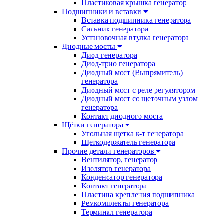
Пластиковая крышка генератор
Подшипники и вставки
Вставка подшипника генератора
Сальник генератора
Установочная втулка генератора
Диодные мосты
Диод генератора
Диод-трио генератора
Диодный мост (Выпрямитель)
генератора
Диодный мост с реле регулятором
Диодный мост со щеточным узлом
генератора
Контакт диодного моста
Щётки генератора
Угольная щетка к-т генератора
Щеткодержатель генератора
Прочие детали генераторов
Вентилятор, генератор
Изолятор генератора
Конденсатор генератора
Контакт генератора
Пластина крепления подшипника
Ремкомплекты генератора
Терминал генератора