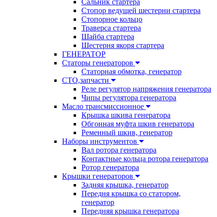
Сальник стартера
Стопор ведущей шестерни стартера
Стопорное кольцо
Траверса стартера
Шайба стартера
Шестерня якоря стартера
ГЕНЕРАТОР
Статоры генераторов
Статорная обмотка, генератор
СТО,запчасти
Реле регулятор напряжения генератора
Чипы регулятора генератора
Масло трансмиссионное
Крышка шкива генератора
Обгонная муфта шкив генератора
Ременный шкив, генератор
Наборы инструментов
Вал ротора генератора
Контактные кольца ротора генератора
Ротор генератора
Крышки генераторов
Задняя крышка, генератор
Передня крышка со статором,
генератор
Передняя крышка генератора