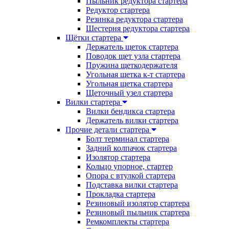
Пыльник редуктора стартера
Редуктор стартера
Резинка редуктора стартера
Шестерня редуктора стартера
Щётки стартера
Держатель щеток стартера
Поводок щет узла стартера
Пружина щеткодержателя
Угольная щетка к-т стартера
Угольная щетка стартера
Щеточный узел стартера
Вилки стартера
Вилки бендикса стартера
Держатель вилки стартера
Прочие детали стартера
Болт терминал стартера
Задний колпачок стартера
Изолятор стартера
Кольцо упорное, стартер
Опора с втулкой стартера
Подставка вилки стартера
Прокладка стартера
Резиновый изолятор стартера
Резиновый пыльник стартера
Ремкомплекты стартера