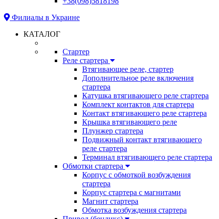
+38(098)5818198
Филиалы в Украине
КАТАЛОГ
Стартер
Реле стартера
Втягивающее реле, стартер
Дополнительное реле включения
стартера
Катушка втягивающего реле стартера
Комплект контактов для стартера
Контакт втягивающего реле стартера
Крышка втягивающего реле
Плунжер стартера
Подвижный контакт втягивающего
реле стартера
Терминал втягивающего реле стартера
Обмотки стартера
Корпус с обмоткой возбуждения
стартера
Корпус стартера с магнитами
Магнит стартера
Обмотка возбуждения стартера
Привод (бендикс)