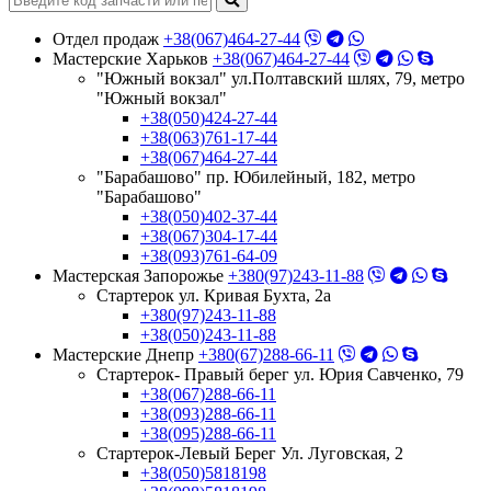
Отдел продаж
+38(067)464-27-44
Мастерские Харьков
+38(067)464-27-44
"Южный вокзал" ул.Полтавский шлях, 79, метро
"Южный вокзал"
+38(050)424-27-44
+38(063)761-17-44
+38(067)464-27-44
"Барабашово" пр. Юбилейный, 182, метро
"Барабашово"
+38(050)402-37-44
+38(067)304-17-44
+38(093)761-64-09
Мастерская Запорожье
+380(97)243-11-88
Стартерок ул. Кривая Бухта, 2а
+380(97)243-11-88
+38(050)243-11-88
Мастерские Днепр
+380(67)288-66-11
Стартерок- Правый берег ул. Юрия Савченко, 79
+38(067)288-66-11
+38(093)288-66-11
+38(095)288-66-11
Стартерок-Левый Берег Ул. Луговская, 2
+38(050)5818198