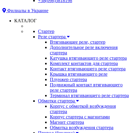
+38(098)5818198
Филиалы в Украине
КАТАЛОГ
Стартер
Реле стартера
Втягивающее реле, стартер
Дополнительное реле включения
стартера
Катушка втягивающего реле стартера
Комплект контактов для стартера
Контакт втягивающего реле стартера
Крышка втягивающего реле
Плунжер стартера
Подвижный контакт втягивающего
реле стартера
Терминал втягивающего реле стартера
Обмотки стартера
Корпус с обмоткой возбуждения
стартера
Корпус стартера с магнитами
Магнит стартера
Обмотка возбуждения стартера
Привод (бендикс)