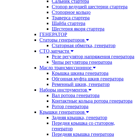
Сальник стартера
Стопор ведущей шестерни стартера
Стопорное кольцо
Траверса стартера
Шайба стартера
Шестерня якоря стартера
ГЕНЕРАТОР
Статоры генераторов
Статорная обмотка, генератор
СТО,запчасти
Реле регулятор напряжения генератора
Чипы регулятора генератора
Масло трансмиссионное
Крышка шкива генератора
Обгонная муфта шкив генератора
Ременный шкив, генератор
Наборы инструментов
Вал ротора генератора
Контактные кольца ротора генератора
Ротор генератора
Крышки генераторов
Задняя крышка, генератор
Передня крышка со статором,
генератор
Передняя крышка генератора