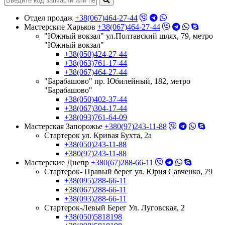
Отдел продаж
+38(067)464-27-44
Мастерские Харьков
+38(067)464-27-44
"Южный вокзал" ул.Полтавский шлях, 79, метро
"Южный вокзал"
+38(050)424-27-44
+38(063)761-17-44
+38(067)464-27-44
"Барабашово" пр. Юбилейный, 182, метро
"Барабашово"
+38(050)402-37-44
+38(067)304-17-44
+38(093)761-64-09
Мастерская Запорожье
+380(97)243-11-88
Стартерок ул. Кривая Бухта, 2а
+38(050)243-11-88
+380(97)243-11-88
Мастерские Днепр
+380(67)288-66-11
Стартерок- Правый берег ул. Юрия Савченко, 79
+38(095)288-66-11
+38(067)288-66-11
+38(093)288-66-11
Стартерок-Левый Берег Ул. Луговская, 2
+38(050)5818198