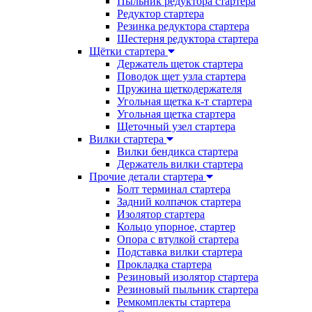
Пыльник редуктора стартера
Редуктор стартера
Резинка редуктора стартера
Шестерня редуктора стартера
Щётки стартера
Держатель щеток стартера
Поводок щет узла стартера
Пружина щеткодержателя
Угольная щетка к-т стартера
Угольная щетка стартера
Щеточный узел стартера
Вилки стартера
Вилки бендикса стартера
Держатель вилки стартера
Прочие детали стартера
Болт терминал стартера
Задний колпачок стартера
Изолятор стартера
Кольцо упорное, стартер
Опора с втулкой стартера
Подставка вилки стартера
Прокладка стартера
Резиновый изолятор стартера
Резиновый пыльник стартера
Ремкомплекты стартера