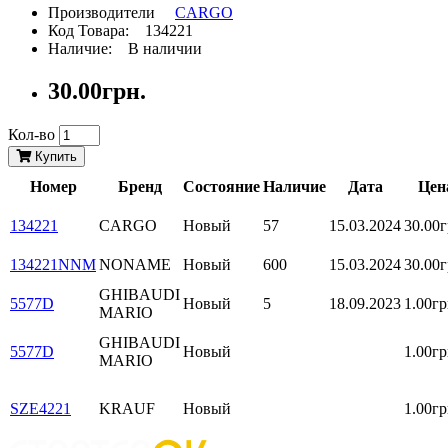
Производители
CARGO
Код Товара: 134221
Наличие: В наличии
30.00грн.
Кол-во
Купить
Номер
Бренд
Состояние
Наличие
Дата
Цен
134221
CARGO
Новый
57
15.03.2024
30.00г
134221NNM
NONAME
Новый
600
15.03.2024
30.00г
GHIBAUDI
5577D
Новый
5
18.09.2023
1.00гр
MARIO
GHIBAUDI
5577D
Новый
1.00гр
MARIO
SZE4221
KRAUF
Новый
1.00гр