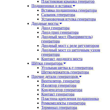
Пластиковая крышка генератор
Подшипники и вставки
Вставка подшипника генератора
Сальник генератора
Установочная втулка генератора
Диодные мосты
Диод генератора
Диод-трио генератора
Диодный мост (Выпрямитель)
генератора
Диодный мост с реле регулятором
Диодный мост со щеточным узлом
генератора
Контакт диодного моста
Щётки генератора
Угольная щетка к-т генератора
Щеткодержатель генератора
Прочие детали генераторов
Вентилятор, генератор
Изолятор генератора
Конденсатор генератора
Контакт генератора
Пластина крепления подшипника
Ремкомплекты генератора
Терминал генератора