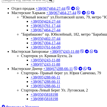
Отдел продаж
+38(067)464-27-44
Мастерские Харьков
+38(067)464-27-44
"Южный вокзал" ул.Полтавский шлях, 79, метро "
+38(050)424-27-44
+38(063)761-17-44
+38(067)464-27-44
"Барабашово" пр. Юбилейный, 182, метро "Бараба
+38(050)402-37-44
+38(067)304-17-44
+38(093)761-64-09
Мастерская Запорожье
+380(97)243-11-88
Стартерок ул. Кривая Бухта, 2а
+38(050)243-11-88
+380(97)243-11-88
Мастерские Днепр
+380(67)288-66-11
Стартерок- Правый берег ул. Юрия Савченко, 79
+38(095)288-66-11
+38(067)288-66-11
+38(093)288-66-11
Стартерок-Левый Берег Ул. Луговская, 2
+38(050)5818198
+38(098)5818198
Филиалы в Украине