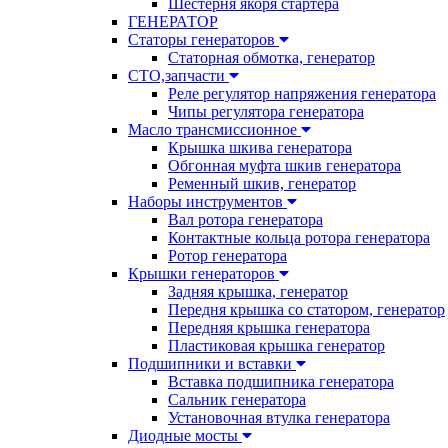
Шестерня якоря стартера
ГЕНЕРАТОР
Статоры генераторов
Статорная обмотка, генератор
СТО,запчасти
Реле регулятор напряжения генератора
Чипы регулятора генератора
Масло трансмиссионное
Крышка шкива генератора
Обгонная муфта шкив генератора
Ременный шкив, генератор
Наборы инструментов
Вал ротора генератора
Контактные кольца ротора генератора
Ротор генератора
Крышки генераторов
Задняя крышка, генератор
Передня крышка со статором, генератор
Передняя крышка генератора
Пластиковая крышка генератор
Подшипники и вставки
Вставка подшипника генератора
Сальник генератора
Установочная втулка генератора
Диодные мосты