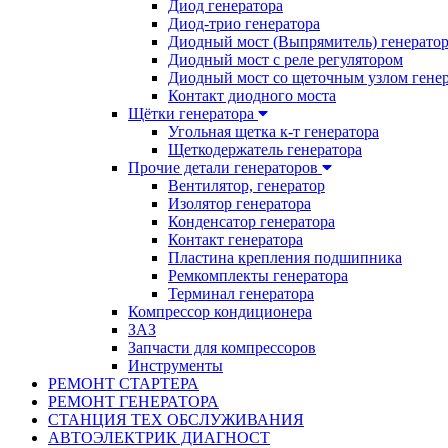
Диод генератора
Диод-трио генератора
Диодный мост (Выпрямитель) генерато
Диодный мост с реле регулятором
Диодный мост со щеточным узлом гене
Контакт диодного моста
Щётки генератора
Угольная щетка к-т генератора
Щеткодержатель генератора
Прочие детали генераторов
Вентилятор, генератор
Изолятор генератора
Конденсатор генератора
Контакт генератора
Пластина крепления подшипника
Ремкомплекты генератора
Терминал генератора
Компрессор кондиционера
ЗАЗ
Запчасти для компрессоров
Инструменты
РЕМОНТ СТАРТЕРА
РЕМОНТ ГЕНЕРАТОРА
СТАНЦИЯ ТЕХ ОБСЛУЖИВАНИЯ
АВТОЭЛЕКТРИК ДИАГНОСТ