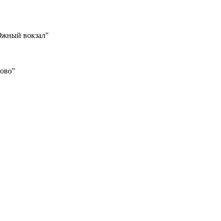
Южный вокзал"
шово"