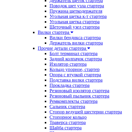
Держатель щеток стартера
Поводок щет узла стартера
Пружина щеткодержателя
Угольная щетка к-т стартера
Угольная щетка стартера
Щеточный узел стартера
Вилки стартера
Вилки бендикса стартера
Держатель вилки стартера
Прочие детали стартера
Болт терминал стартера
Задний колпачок стартера
Изолятор стартера
Кольцо упорное, стартер
Опора с втулкой стартера
Подставка вилки стартера
Прокладка стартера
Резиновый изолятор стартера
Резиновый пыльник стартера
Ремкомплекты стартера
Сальник стартера
Стопор ведущей шестерни стартера
Стопорное кольцо
Траверса стартера
Шайба стартера