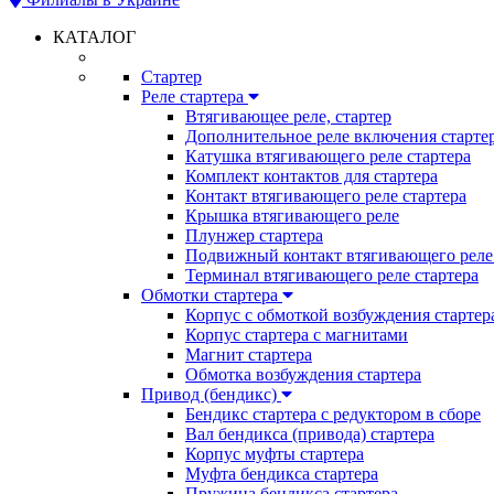
КАТАЛОГ
Стартер
Реле стартера
Втягивающее реле, стартер
Дополнительное реле включения старте
Катушка втягивающего реле стартера
Комплект контактов для стартера
Контакт втягивающего реле стартера
Крышка втягивающего реле
Плунжер стартера
Подвижный контакт втягивающего реле 
Терминал втягивающего реле стартера
Обмотки стартера
Корпус с обмоткой возбуждения стартер
Корпус стартера с магнитами
Магнит стартера
Обмотка возбуждения стартера
Привод (бендикс)
Бендикс стартера с редуктором в сборе
Вал бендикса (привода) стартера
Корпус муфты стартера
Муфта бендикса стартера
Пружина бендикса стартера