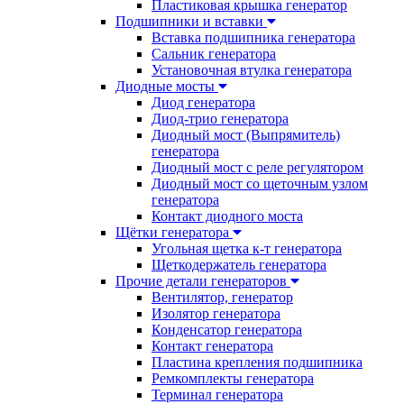
Пластиковая крышка генератор
Подшипники и вставки
Вставка подшипника генератора
Сальник генератора
Установочная втулка генератора
Диодные мосты
Диод генератора
Диод-трио генератора
Диодный мост (Выпрямитель)
генератора
Диодный мост с реле регулятором
Диодный мост со щеточным узлом
генератора
Контакт диодного моста
Щётки генератора
Угольная щетка к-т генератора
Щеткодержатель генератора
Прочие детали генераторов
Вентилятор, генератор
Изолятор генератора
Конденсатор генератора
Контакт генератора
Пластина крепления подшипника
Ремкомплекты генератора
Терминал генератора