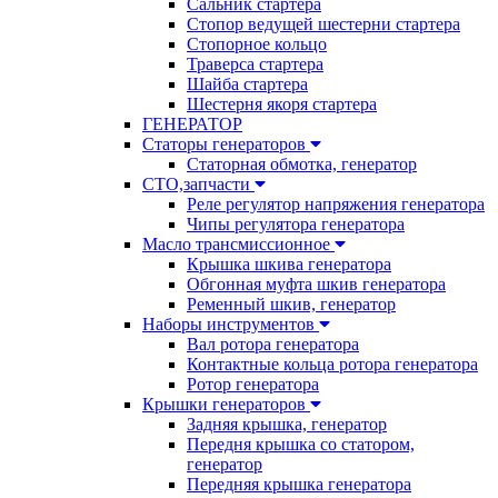
Сальник стартера
Стопор ведущей шестерни стартера
Стопорное кольцо
Траверса стартера
Шайба стартера
Шестерня якоря стартера
ГЕНЕРАТОР
Статоры генераторов
Статорная обмотка, генератор
СТО,запчасти
Реле регулятор напряжения генератора
Чипы регулятора генератора
Масло трансмиссионное
Крышка шкива генератора
Обгонная муфта шкив генератора
Ременный шкив, генератор
Наборы инструментов
Вал ротора генератора
Контактные кольца ротора генератора
Ротор генератора
Крышки генераторов
Задняя крышка, генератор
Передня крышка со статором,
генератор
Передняя крышка генератора