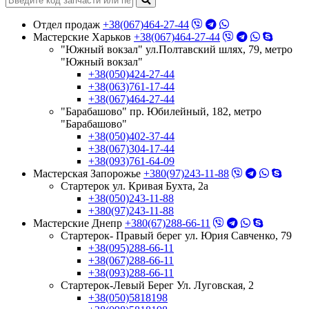
Отдел продаж
+38(067)464-27-44
Мастерские Харьков
+38(067)464-27-44
"Южный вокзал" ул.Полтавский шлях, 79, метро
"Южный вокзал"
+38(050)424-27-44
+38(063)761-17-44
+38(067)464-27-44
"Барабашово" пр. Юбилейный, 182, метро
"Барабашово"
+38(050)402-37-44
+38(067)304-17-44
+38(093)761-64-09
Мастерская Запорожье
+380(97)243-11-88
Стартерок ул. Кривая Бухта, 2а
+38(050)243-11-88
+380(97)243-11-88
Мастерские Днепр
+380(67)288-66-11
Стартерок- Правый берег ул. Юрия Савченко, 79
+38(095)288-66-11
+38(067)288-66-11
+38(093)288-66-11
Стартерок-Левый Берег Ул. Луговская, 2
+38(050)5818198