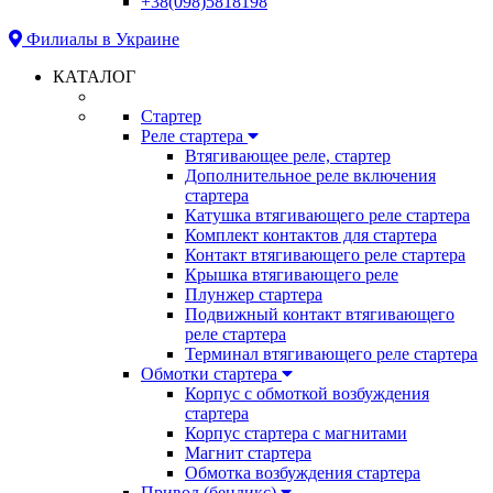
+38(098)5818198
Филиалы в Украине
КАТАЛОГ
Стартер
Реле стартера
Втягивающее реле, стартер
Дополнительное реле включения
стартера
Катушка втягивающего реле стартера
Комплект контактов для стартера
Контакт втягивающего реле стартера
Крышка втягивающего реле
Плунжер стартера
Подвижный контакт втягивающего
реле стартера
Терминал втягивающего реле стартера
Обмотки стартера
Корпус с обмоткой возбуждения
стартера
Корпус стартера с магнитами
Магнит стартера
Обмотка возбуждения стартера
Привод (бендикс)