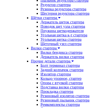
Пыльник редуктора стартера
Редуктор стартера
Резинка редуктора стартера
Шестерня редуктора стартера
Щётки стартера
Держатель щеток стартера
Поводок щет узла стартера
Пружина щеткодержателя
Угольная щетка к-т стартера
Угольная щетка стартера
Щеточный узел стартера
Вилки стартера
Вилки бендикса стартера
Держатель вилки стартера
Прочие детали стартера
Болт терминал стартера
Задний колпачок стартера
Изолятор стартера
Кольцо упорное, стартер
Опора с втулкой стартера
Подставка вилки стартера
Прокладка стартера
Резиновый изолятор стартера
Резиновый пыльник стартера
Ремкомплекты стартера