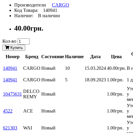
Производители
CARGO
Код Товара: 140941
Наличие: В наличии
40.00грн.
Кол-во
Купить
Номер
Бренд
Состояние
Наличие
Дата
Цена
140941
CARGO
Новый
10
15.03.2024
40.00грн.
В 
140941
CARGO
Новый
5
18.09.2023
1.00грн.
1 д
Ут
DELCO
10475631
Новый
1.00грн.
у
REMY
ме
Ут
4522
ACE
Новый
1.00грн.
у
ме
Ут
621303
WAI
Новый
1.00грн.
у