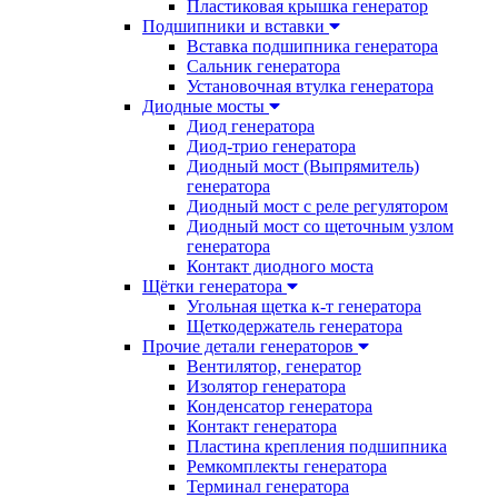
Пластиковая крышка генератор
Подшипники и вставки
Вставка подшипника генератора
Сальник генератора
Установочная втулка генератора
Диодные мосты
Диод генератора
Диод-трио генератора
Диодный мост (Выпрямитель)
генератора
Диодный мост с реле регулятором
Диодный мост со щеточным узлом
генератора
Контакт диодного моста
Щётки генератора
Угольная щетка к-т генератора
Щеткодержатель генератора
Прочие детали генераторов
Вентилятор, генератор
Изолятор генератора
Конденсатор генератора
Контакт генератора
Пластина крепления подшипника
Ремкомплекты генератора
Терминал генератора