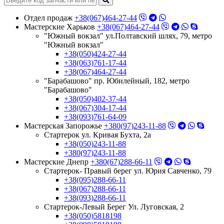
Отдел продаж
+38(067)464-27-44
Мастерские Харьков
+38(067)464-27-44
"Южный вокзал" ул.Полтавский шлях, 79, метро
"Южный вокзал"
+38(050)424-27-44
+38(063)761-17-44
+38(067)464-27-44
"Барабашово" пр. Юбилейный, 182, метро
"Барабашово"
+38(050)402-37-44
+38(067)304-17-44
+38(093)761-64-09
Мастерская Запорожье
+380(97)243-11-88
Стартерок ул. Кривая Бухта, 2а
+38(050)243-11-88
+380(97)243-11-88
Мастерские Днепр
+380(67)288-66-11
Стартерок- Правый берег ул. Юрия Савченко, 79
+38(095)288-66-11
+38(067)288-66-11
+38(093)288-66-11
Стартерок-Левый Берег Ул. Луговская, 2
+38(050)5818198