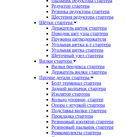
Пыльник редуктора стартера
Редуктор стартера
Резинка редуктора стартера
Шестерня редуктора стартера
Щётки стартера
Держатель щеток стартера
Поводок щет узла стартера
Пружина щеткодержателя
Угольная щетка к-т стартера
Угольная щетка стартера
Щеточный узел стартера
Вилки стартера
Вилки бендикса стартера
Держатель вилки стартера
Прочие детали стартера
Болт терминал стартера
Задний колпачок стартера
Изолятор стартера
Кольцо упорное, стартер
Опора с втулкой стартера
Подставка вилки стартера
Прокладка стартера
Резиновый изолятор стартера
Резиновый пыльник стартера
Ремкомплекты стартера