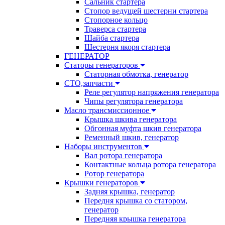
Сальник стартера
Стопор ведущей шестерни стартера
Стопорное кольцо
Траверса стартера
Шайба стартера
Шестерня якоря стартера
ГЕНЕРАТОР
Статоры генераторов
Статорная обмотка, генератор
СТО,запчасти
Реле регулятор напряжения генератора
Чипы регулятора генератора
Масло трансмиссионное
Крышка шкива генератора
Обгонная муфта шкив генератора
Ременный шкив, генератор
Наборы инструментов
Вал ротора генератора
Контактные кольца ротора генератора
Ротор генератора
Крышки генераторов
Задняя крышка, генератор
Передня крышка со статором,
генератор
Передняя крышка генератора