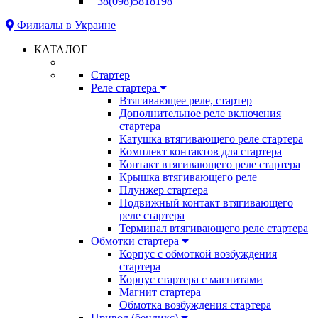
+38(098)5818198
Филиалы в Украине
КАТАЛОГ
Стартер
Реле стартера
Втягивающее реле, стартер
Дополнительное реле включения
стартера
Катушка втягивающего реле стартера
Комплект контактов для стартера
Контакт втягивающего реле стартера
Крышка втягивающего реле
Плунжер стартера
Подвижный контакт втягивающего
реле стартера
Терминал втягивающего реле стартера
Обмотки стартера
Корпус с обмоткой возбуждения
стартера
Корпус стартера с магнитами
Магнит стартера
Обмотка возбуждения стартера
Привод (бендикс)