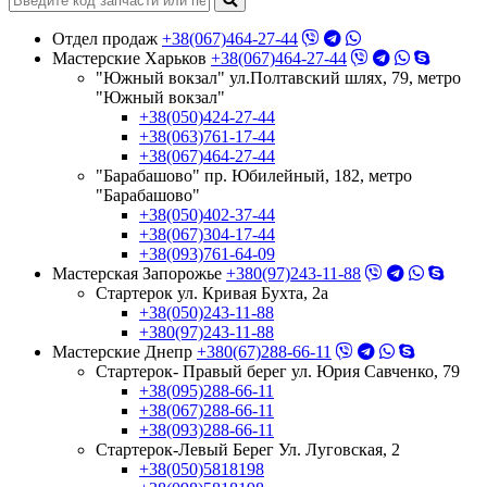
Отдел продаж
+38(067)464-27-44
Мастерские Харьков
+38(067)464-27-44
"Южный вокзал" ул.Полтавский шлях, 79, метро
"Южный вокзал"
+38(050)424-27-44
+38(063)761-17-44
+38(067)464-27-44
"Барабашово" пр. Юбилейный, 182, метро
"Барабашово"
+38(050)402-37-44
+38(067)304-17-44
+38(093)761-64-09
Мастерская Запорожье
+380(97)243-11-88
Стартерок ул. Кривая Бухта, 2а
+38(050)243-11-88
+380(97)243-11-88
Мастерские Днепр
+380(67)288-66-11
Стартерок- Правый берег ул. Юрия Савченко, 79
+38(095)288-66-11
+38(067)288-66-11
+38(093)288-66-11
Стартерок-Левый Берег Ул. Луговская, 2
+38(050)5818198