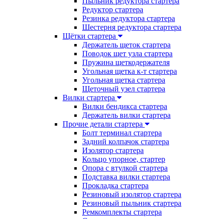
Пыльник редуктора стартера
Редуктор стартера
Резинка редуктора стартера
Шестерня редуктора стартера
Щётки стартера
Держатель щеток стартера
Поводок щет узла стартера
Пружина щеткодержателя
Угольная щетка к-т стартера
Угольная щетка стартера
Щеточный узел стартера
Вилки стартера
Вилки бендикса стартера
Держатель вилки стартера
Прочие детали стартера
Болт терминал стартера
Задний колпачок стартера
Изолятор стартера
Кольцо упорное, стартер
Опора с втулкой стартера
Подставка вилки стартера
Прокладка стартера
Резиновый изолятор стартера
Резиновый пыльник стартера
Ремкомплекты стартера