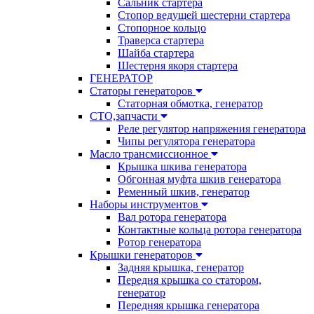
Сальник стартера
Стопор ведущей шестерни стартера
Стопорное кольцо
Траверса стартера
Шайба стартера
Шестерня якоря стартера
ГЕНЕРАТОР
Статоры генераторов
Статорная обмотка, генератор
СТО,запчасти
Реле регулятор напряжения генератора
Чипы регулятора генератора
Масло трансмиссионное
Крышка шкива генератора
Обгонная муфта шкив генератора
Ременный шкив, генератор
Наборы инструментов
Вал ротора генератора
Контактные кольца ротора генератора
Ротор генератора
Крышки генераторов
Задняя крышка, генератор
Передня крышка со статором,
генератор
Передняя крышка генератора