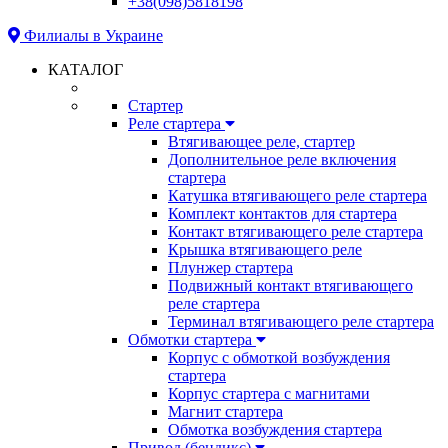
+38(098)5818198
Филиалы в Украине
КАТАЛОГ
Стартер
Реле стартера
Втягивающее реле, стартер
Дополнительное реле включения
стартера
Катушка втягивающего реле стартера
Комплект контактов для стартера
Контакт втягивающего реле стартера
Крышка втягивающего реле
Плунжер стартера
Подвижный контакт втягивающего
реле стартера
Терминал втягивающего реле стартера
Обмотки стартера
Корпус с обмоткой возбуждения
стартера
Корпус стартера с магнитами
Магнит стартера
Обмотка возбуждения стартера
Привод (бендикс)