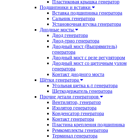
Пластиковая крышка генератор
Подшипники и вставки
Вставка подшипника генератора
Сальник генератора
Установочная втулка генератора
Диодные мосты
Диод генератора
Диод-трио генератора
Диодный мост (Выпрямитель)
генератора
Диодный мост с реле регулятором
Диодный мост со щеточным узлом
генератора
Контакт диодного моста
Щётки генератора
Угольная щетка к-т генератора
Щеткодержатель генератора
Прочие детали генераторов
Вентилятор, генератор
Изолятор генератора
Конденсатор генератора
Контакт генератора
Пластина крепления подшипника
Ремкомплекты генератора
Терминал генератора