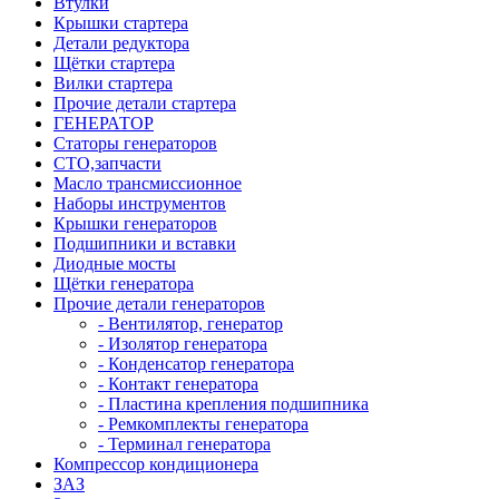
Втулки
Крышки стартера
Детали редуктора
Щётки стартера
Вилки стартера
Прочие детали стартера
ГЕНЕРАТОР
Статоры генераторов
СТО,запчасти
Масло трансмиссионное
Наборы инструментов
Крышки генераторов
Подшипники и вставки
Диодные мосты
Щётки генератора
Прочие детали генераторов
- Вентилятор, генератор
- Изолятор генератора
- Конденсатор генератора
- Контакт генератора
- Пластина крепления подшипника
- Ремкомплекты генератора
- Терминал генератора
Компрессор кондиционера
ЗАЗ