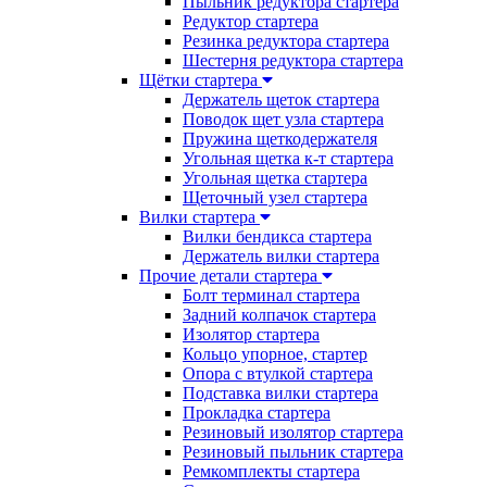
Пыльник редуктора стартера
Редуктор стартера
Резинка редуктора стартера
Шестерня редуктора стартера
Щётки стартера
Держатель щеток стартера
Поводок щет узла стартера
Пружина щеткодержателя
Угольная щетка к-т стартера
Угольная щетка стартера
Щеточный узел стартера
Вилки стартера
Вилки бендикса стартера
Держатель вилки стартера
Прочие детали стартера
Болт терминал стартера
Задний колпачок стартера
Изолятор стартера
Кольцо упорное, стартер
Опора с втулкой стартера
Подставка вилки стартера
Прокладка стартера
Резиновый изолятор стартера
Резиновый пыльник стартера
Ремкомплекты стартера