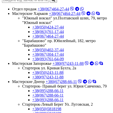
Отдел продаж
+38(067)464-27-44
Мастерские Харьков
+38(067)464-27-44
"Южный вокзал" ул.Полтавский шлях, 79, метро
"Южный вокзал"
+38(050)424-27-44
+38(063)761-17-44
+38(067)464-27-44
"Барабашово" пр. Юбилейный, 182, метро
"Барабашово"
+38(050)402-37-44
+38(067)304-17-44
+38(093)761-64-09
Мастерская Запорожье
+380(97)243-11-88
Стартерок ул. Кривая Бухта, 2а
+38(050)243-11-88
+380(97)243-11-88
Мастерские Днепр
+380(67)288-66-11
Стартерок- Правый берег ул. Юрия Савченко, 79
+38(095)288-66-11
+38(067)288-66-11
+38(093)288-66-11
Стартерок-Левый Берег Ул. Луговская, 2
+38(050)5818198