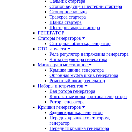
Сальник стартера
Стопор ведущей шестерни стартера
Стопорное кольцо
Траверса стартера
Шайба стартера
Шестерня якоря стартера
ГЕНЕРАТОР
Статоры генераторов
Статорная обмотка, генератор
СТО,запчасти
Реле регулятор напряжения генератора
Чипы регулятора генератора
Масло трансмиссионное
Крышка шкива генератора
Обгонная муфта шкив генератора
Ременный шкив, генератор
Наборы инструментов
Вал ротора генератора
Контактные кольца ротора генератора
Ротор генератора
Крышки генераторов
Задняя крышка, генератор
Передня крышка со статором,
генератор
Передняя крышка генератора