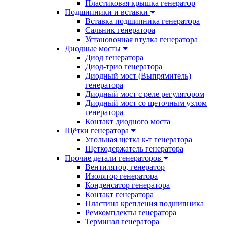
Пластиковая крышка генератор
Подшипники и вставки
Вставка подшипника генератора
Сальник генератора
Установочная втулка генератора
Диодные мосты
Диод генератора
Диод-трио генератора
Диодный мост (Выпрямитель)
генератора
Диодный мост с реле регулятором
Диодный мост со щеточным узлом
генератора
Контакт диодного моста
Щётки генератора
Угольная щетка к-т генератора
Щеткодержатель генератора
Прочие детали генераторов
Вентилятор, генератор
Изолятор генератора
Конденсатор генератора
Контакт генератора
Пластина крепления подшипника
Ремкомплекты генератора
Терминал генератора