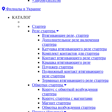
+38(098)5818198
Филиалы в Украине
КАТАЛОГ
Стартер
Реле стартера
Втягивающее реле, стартер
Дополнительное реле включения
стартера
Катушка втягивающего реле стартера
Комплект контактов для стартера
Контакт втягивающего реле стартера
Крышка втягивающего реле
Плунжер стартера
Подвижный контакт втягивающего
реле стартера
Терминал втягивающего реле стартера
Обмотки стартера
Корпус с обмоткой возбуждения
стартера
Корпус стартера с магнитами
Магнит стартера
Обмотка возбуждения стартера
Привод (бендикс)