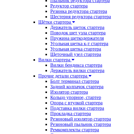
Пыльник редуктора стартера
Редуктор стартера
Резинка редуктора стартера
Шестерня редуктора стартера
Щётки стартера
Держатель щеток стартера
Поводок щет узла стартера
Пружина щеткодержателя
Угольная щетка к-т стартера
Угольная щетка стартера
Щеточный узел стартера
Вилки стартера
Вилки бендикса стартера
Держатель вилки стартера
Прочие детали стартера
Болт терминал стартера
Задний колпачок стартера
Изолятор стартера
Кольцо упорное, стартер
Опора с втулкой стартера
Подставка вилки стартера
Прокладка стартера
Резиновый изолятор стартера
Резиновый пыльник стартера
Ремкомплекты стартера