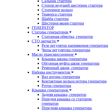
Сальник стартера
Стопор ведущей шестерни стартера
Стопорное кольцо
Траверса стартера
Шайба стартера
Шестерня якоря стартера
ГЕНЕРАТОР
Статоры генераторов
Статорная обмотка, генератор
СТО,запчасти
Реле регулятор напряжения генератора
Чипы регулятора генератора
Масло трансмиссионное
Крышка шкива генератора
Обгонная муфта шкив генератора
Ременный шкив, генератор
Наборы инструментов
Вал ротора генератора
Контактные кольца ротора генератора
Ротор генератора
Крышки генераторов
Задняя крышка, генератор
Передня крышка со статором,
генератор
Передняя крышка генератора