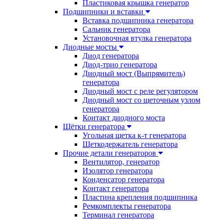
Пластиковая крышка генератор
Подшипники и вставки
Вставка подшипника генератора
Сальник генератора
Установочная втулка генератора
Диодные мосты
Диод генератора
Диод-трио генератора
Диодный мост (Выпрямитель)
генератора
Диодный мост с реле регулятором
Диодный мост со щеточным узлом
генератора
Контакт диодного моста
Щётки генератора
Угольная щетка к-т генератора
Щеткодержатель генератора
Прочие детали генераторов
Вентилятор, генератор
Изолятор генератора
Конденсатор генератора
Контакт генератора
Пластина крепления подшипника
Ремкомплекты генератора
Терминал генератора