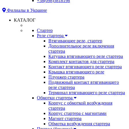
+38(098)5818198
Филиалы в Украине
КАТАЛОГ
Стартер
Реле стартера
Втягивающее реле, стартер
Дополнительное реле включения
стартера
Катушка втягивающего реле стартера
Комплект контактов для стартера
Контакт втягивающего реле стартера
Крышка втягивающего реле
Плунжер стартера
Подвижный контакт втягивающего
реле стартера
Терминал втягивающего реле стартера
Обмотки стартера
Корпус с обмоткой возбуждения
стартера
Корпус стартера с магнитами
Магнит стартера
Обмотка возбуждения стартера
Привод (бендикс)