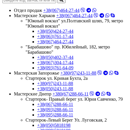
Отдел продаж
+38(067)464-27-44
Мастерские Харьков
+38(067)464-27-44
"Южный вокзал" ул.Полтавский шлях, 79, метро
"Южный вокзал"
+38(050)424-27-44
+38(063)761-17-44
+38(067)464-27-44
"Барабашово" пр. Юбилейный, 182, метро
"Барабашово"
+38(050)402-37-44
+38(067)304-17-44
+38(093)761-64-09
Мастерская Запорожье
+380(97)243-11-88
Стартерок ул. Кривая Бухта, 2а
+380(97)243-11-88
+38(050)243-11-88
Мастерские Днепр
+380(67)288-66-11
Стартерок- Правый берег ул. Юрия Савченко, 79
+38(067)288-66-11
+38(093)288-66-11
+38(095)288-66-11
Стартерок-Левый Берег Ул. Луговская, 2
+38(050)5818198