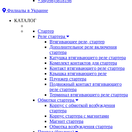
+38(098)5818198
Филиалы в Украине
КАТАЛОГ
Стартер
Реле стартера
Втягивающее реле, стартер
Дополнительное реле включения
стартера
Катушка втягивающего реле стартера
Комплект контактов для стартера
Контакт втягивающего реле стартера
Крышка втягивающего реле
Плунжер стартера
Подвижный контакт втягивающего
реле стартера
Терминал втягивающего реле стартера
Обмотки стартера
Корпус с обмоткой возбуждения
стартера
Корпус стартера с магнитами
Магнит стартера
Обмотка возбуждения стартера
Привод (бендикс)