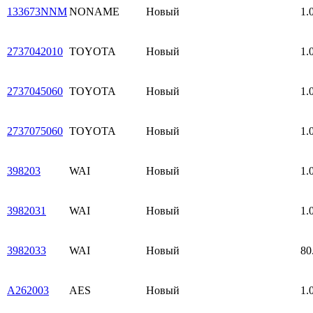
133673NNM
NONAME
Новый
1.
2737042010
TOYOTA
Новый
1.
2737045060
TOYOTA
Новый
1.
2737075060
TOYOTA
Новый
1.
398203
WAI
Новый
1.
3982031
WAI
Новый
1.
3982033
WAI
Новый
80
A262003
AES
Новый
1.