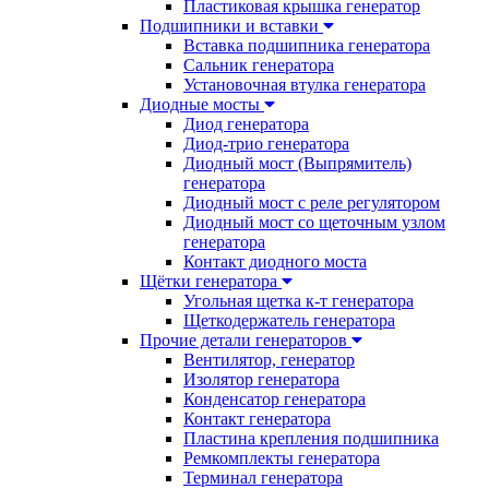
Пластиковая крышка генератор
Подшипники и вставки
Вставка подшипника генератора
Сальник генератора
Установочная втулка генератора
Диодные мосты
Диод генератора
Диод-трио генератора
Диодный мост (Выпрямитель)
генератора
Диодный мост с реле регулятором
Диодный мост со щеточным узлом
генератора
Контакт диодного моста
Щётки генератора
Угольная щетка к-т генератора
Щеткодержатель генератора
Прочие детали генераторов
Вентилятор, генератор
Изолятор генератора
Конденсатор генератора
Контакт генератора
Пластина крепления подшипника
Ремкомплекты генератора
Терминал генератора