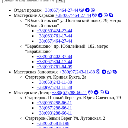
Отдел продаж
+38(067)464-27-44
Мастерские Харьков
+38(067)464-27-44
"Южный вокзал" ул.Полтавский шлях, 79, метро
"Южный вокзал"
+38(050)424-27-44
+38(063)761-17-44
+38(067)464-27-44
"Барабашово" пр. Юбилейный, 182, метро
"Барабашово"
+38(050)402-37-44
+38(067)304-17-44
+38(093)761-64-09
Мастерская Запорожье
+380(97)243-11-88
Стартерок ул. Кривая Бухта, 2а
+38(050)243-11-88
+380(97)243-11-88
Мастерские Днепр
+380(67)288-66-11
Стартерок- Правый берег ул. Юрия Савченко, 79
+38(095)288-66-11
+38(067)288-66-11
+38(093)288-66-11
Стартерок-Левый Берег Ул. Луговская, 2
+38(050)5818198