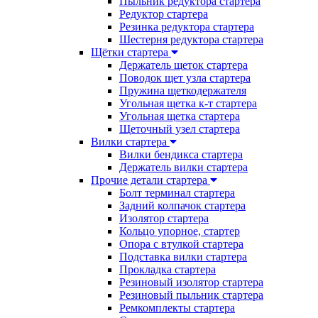
Пыльник редуктора стартера
Редуктор стартера
Резинка редуктора стартера
Шестерня редуктора стартера
Щётки стартера
Держатель щеток стартера
Поводок щет узла стартера
Пружина щеткодержателя
Угольная щетка к-т стартера
Угольная щетка стартера
Щеточный узел стартера
Вилки стартера
Вилки бендикса стартера
Держатель вилки стартера
Прочие детали стартера
Болт терминал стартера
Задний колпачок стартера
Изолятор стартера
Кольцо упорное, стартер
Опора с втулкой стартера
Подставка вилки стартера
Прокладка стартера
Резиновый изолятор стартера
Резиновый пыльник стартера
Ремкомплекты стартера