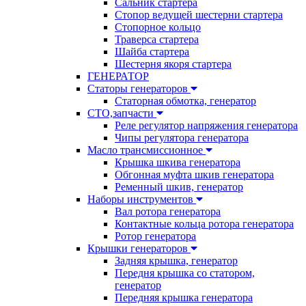
Сальник стартера
Стопор ведущей шестерни стартера
Стопорное кольцо
Траверса стартера
Шайба стартера
Шестерня якоря стартера
ГЕНЕРАТОР
Статоры генераторов
Статорная обмотка, генератор
СТО,запчасти
Реле регулятор напряжения генератора
Чипы регулятора генератора
Масло трансмиссионное
Крышка шкива генератора
Обгонная муфта шкив генератора
Ременный шкив, генератор
Наборы инструментов
Вал ротора генератора
Контактные кольца ротора генератора
Ротор генератора
Крышки генераторов
Задняя крышка, генератор
Передня крышка со статором,
генератор
Передняя крышка генератора