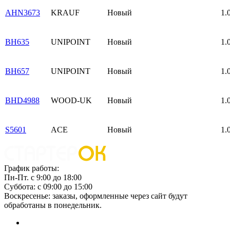
AHN3673
KRAUF
Новый
1.
BH635
UNIPOINT
Новый
1.
BH657
UNIPOINT
Новый
1.
BHD4988
WOOD-UK
Новый
1.
S5601
ACE
Новый
1.
График работы:
Пн-Пт. с 9:00 до 18:00
Суббота: с 09:00 до 15:00
Воскресенье: заказы, оформленные через сайт будут
обработаны в понедельник.