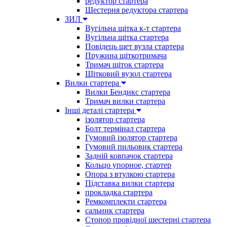
редуктор стартера
Шестерня редуктора стартера
ЗИЛ
Вугільна щітка к-т стартера
Вугільна щітка стартера
Повідець щет вузла стартера
Пружина щіткотримача
Тримач щіток стартера
Щітковий вузол стартера
Вилки стартера
Вилки Бендикс стартера
Тримач вилки стартера
Інші деталі стартера
ізолятор стартера
Болт термінал стартера
Гумовий ізолятор стартера
Гумовий пильовик стартера
Задній ковпачок стартера
Кольцо упорное, стартер
Опора з втулкою стартера
Підставка вилки стартера
прокладка стартера
Ремкомплекти стартера
сальник стартера
Стопор провідної шестерні стартера