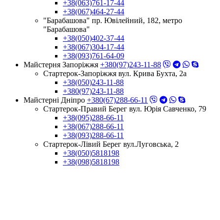
+38(063)761-17-44
+38(067)464-27-44
"Барабашова" пр. Ювілейний, 182, метро
"Барабашова"
+38(050)402-37-44
+38(067)304-17-44
+38(093)761-64-09
Майстерня Запоріжжя
+380(97)243-11-88
Стартерок-Запоріжжя вул. Крива Бухта, 2а
+38(050)243-11-88
+380(97)243-11-88
Майстерні Днiпро
+380(67)288-66-11
Стартерок-Правий Берег вул. Юрія Савченко, 79
+38(095)288-66-11
+38(067)288-66-11
+38(093)288-66-11
Стартерок-Лівий Берег вул.Луговська, 2
+38(050)5818198
+38(098)5818198