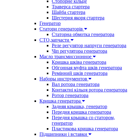
Стопорне кільце
Траверса стартера
Шайба стартера
Шестерня якоря стартера
Генератор
Cтатори генераторів
Статорна обмотка генератора
СТО,запчасти
Реле регулятор напруги генератора
Чіп регулятора генератора
Масло трансмиссионное
Кришка шківа генератора
Обгонная муфта шків генератора
Ремінний шків генератора
Наборы инструментов
Вал ротора генератора
Контактні кільця ротора генератора
Ротор генератора
Кришка генератора
Задняя крышка, генератор
Передня кришка генератора
Передня крышка со статором,
генератор
Пластикова кришка генератора
Підшипники і вставки