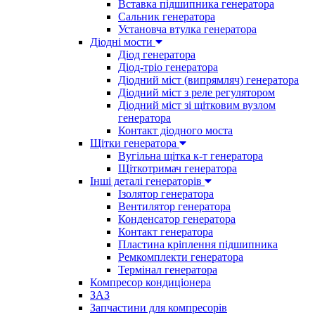
Вставка підшипника генератора
Сальник генератора
Установча втулка генератора
Діодні мости
Діод генератора
Діод-тріо генератора
Діодний міст (випрямляч) генератора
Діодний міст з реле регулятором
Діодний міст зі щітковим вузлом
генератора
Контакт діодного моста
Щітки генератора
Вугільна щітка к-т генератора
Щіткотримач генератора
Інші деталі генераторів
Ізолятор генератора
Вентилятор генератора
Конденсатор генератора
Контакт генератора
Пластина кріплення підшипника
Ремкомплекти генератора
Термінал генератора
Компресор кондиціонера
ЗАЗ
Запчастини для компресорів