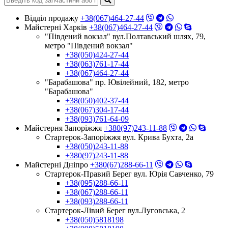
Відділ продажу
+38(067)464-27-44
Майстерні Харків
+38(067)464-27-44
"Південий вокзал" вул.Полтавський шлях, 79,
метро "Південий вокзал"
+38(050)424-27-44
+38(063)761-17-44
+38(067)464-27-44
"Барабашова" пр. Ювілейний, 182, метро
"Барабашова"
+38(050)402-37-44
+38(067)304-17-44
+38(093)761-64-09
Майстерня Запоріжжя
+380(97)243-11-88
Стартерок-Запоріжжя вул. Крива Бухта, 2а
+38(050)243-11-88
+380(97)243-11-88
Майстерні Днiпро
+380(67)288-66-11
Стартерок-Правий Берег вул. Юрія Савченко, 79
+38(095)288-66-11
+38(067)288-66-11
+38(093)288-66-11
Стартерок-Лівий Берег вул.Луговська, 2
+38(050)5818198