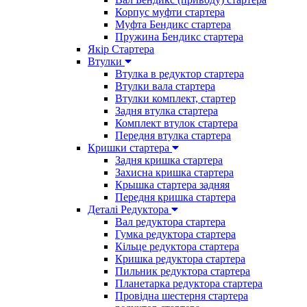
Корпус муфти стартера
Муфта Бендикс стартера
Пружина Бендикс стартера
Якір Стартера
Втулки
Втулка в редуктор стартера
Втулки вала стартера
Втулки комплект, стартер
Задня втулка стартера
Комплект втулок стартера
Передня втулка стартера
Кришки стартера
Задня кришка стартера
Захисна кришка стартера
Крышка стартера задняя
Передня кришка стартера
Деталі Редуктора
Вал редуктора стартера
Гумка редуктора стартера
Кільце редуктора стартера
Кришка редуктора стартера
Пильник редуктора стартера
Планетарка редуктора стартера
Провідна шестерня стартера