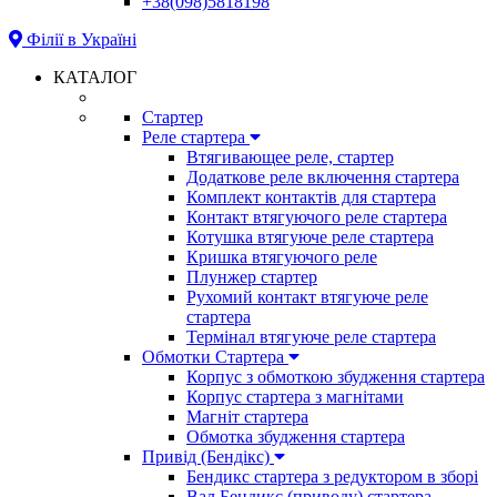
+38(098)5818198
Філії в Україні
КАТАЛОГ
Стартер
Реле стартера
Втягивающее реле, стартер
Додаткове реле включення стартера
Комплект контактів для стартера
Контакт втягуючого реле стартера
Котушка втягуюче реле стартера
Кришка втягуючого реле
Плунжер стартер
Рухомий контакт втягуюче реле
стартера
Термінал втягуюче реле стартера
Обмотки Стартера
Корпус з обмоткою збудження стартера
Корпус стартера з магнітами
Магніт стартера
Обмотка збудження стартера
Привід (Бендікс)
Бендикс стартера з редуктором в зборі
Вал Бендикс (приводу) стартера