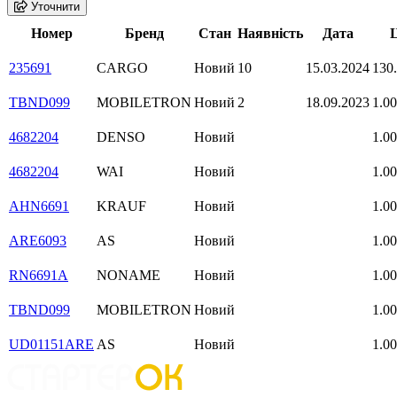
Уточнити
Номер
Бренд
Стан
Наявність
Дата
Ц
235691
CARGO
Новий
10
15.03.2024
130
TBND099
MOBILETRON
Новий
2
18.09.2023
1.00
4682204
DENSO
Новий
1.00
4682204
WAI
Новий
1.00
AHN6691
KRAUF
Новий
1.00
ARE6093
AS
Новий
1.00
RN6691A
NONAME
Новий
1.00
TBND099
MOBILETRON
Новий
1.00
UD01151ARE
AS
Новий
1.00