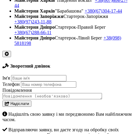
Майстерня Харків
"Південий вокзал"
+38(067)464-27-
44
Майстерня Харків
"Барабашова"
+380(67)304-17-44
Майстерня Запоріжжя
Стартерок-Запоріжжя
+380(97)243-11-88
Майстерня Днiпро
Стартерок-Правий Берег
+380(67)288-66-11
Майстерня Днiпро
Стартерок-Лівий Берег
+38(098)
5818198
Зворотний дзвінок
Ім'я
Телефон
Повідомлення
Надіслати
Надішліть свою заявку і ми передзвонимо Вам найближчим
часом.
Відправляючи заявку, ви даєте згоду на обробку своїх