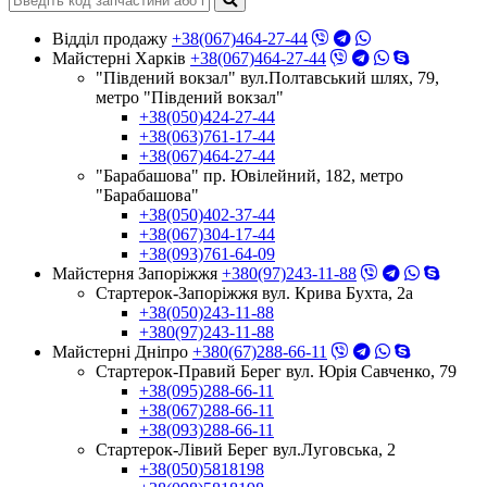
Відділ продажу
+38(067)464-27-44
Майстерні Харків
+38(067)464-27-44
"Південий вокзал" вул.Полтавський шлях, 79,
метро "Південий вокзал"
+38(050)424-27-44
+38(063)761-17-44
+38(067)464-27-44
"Барабашова" пр. Ювілейний, 182, метро
"Барабашова"
+38(050)402-37-44
+38(067)304-17-44
+38(093)761-64-09
Майстерня Запоріжжя
+380(97)243-11-88
Стартерок-Запоріжжя вул. Крива Бухта, 2а
+38(050)243-11-88
+380(97)243-11-88
Майстерні Днiпро
+380(67)288-66-11
Стартерок-Правий Берег вул. Юрія Савченко, 79
+38(095)288-66-11
+38(067)288-66-11
+38(093)288-66-11
Стартерок-Лівий Берег вул.Луговська, 2
+38(050)5818198