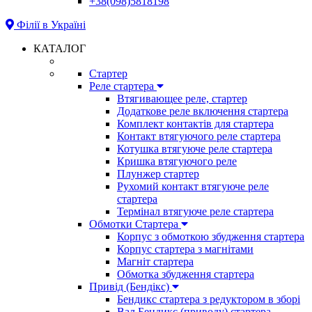
+38(098)5818198
Філії в Україні
КАТАЛОГ
Стартер
Реле стартера
Втягивающее реле, стартер
Додаткове реле включення стартера
Комплект контактів для стартера
Контакт втягуючого реле стартера
Котушка втягуюче реле стартера
Кришка втягуючого реле
Плунжер стартер
Рухомий контакт втягуюче реле
стартера
Термінал втягуюче реле стартера
Обмотки Стартера
Корпус з обмоткою збудження стартера
Корпус стартера з магнітами
Магніт стартера
Обмотка збудження стартера
Привід (Бендікс)
Бендикс стартера з редуктором в зборі
Вал Бендикс (приводу) стартера