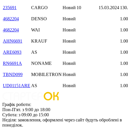
235691
CARGO
Новий
10
15.03.2024
130
4682204
DENSO
Новий
1.00
4682204
WAI
Новий
1.00
AHN6691
KRAUF
Новий
1.00
ARE6093
AS
Новий
1.00
RN6691A
NONAME
Новий
1.00
TBND099
MOBILETRON
Новий
1.00
UD01151ARE
AS
Новий
1.00
Графік роботи:
Пон-П'ят. з 9:00 до 18:00
Субота: з 09:00 до 15:00
Неділя: замовлення, оформлені через сайт будуть оброблені в
понеділок.