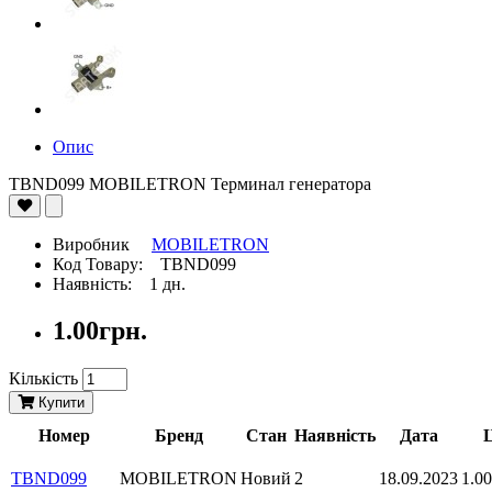
Опис
TBND099 MOBILETRON Терминал генератора
Виробник
MOBILETRON
Код Товару: TBND099
Наявність: 1 дн.
1.00грн.
Кількість
Купити
Номер
Бренд
Стан
Наявність
Дата
Ц
TBND099
MOBILETRON
Новий
2
18.09.2023
1.00