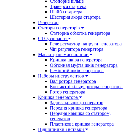
Стопорне кільце
Траверса стартера
Шайба стартера
Шестерня якоря стартера
Генератор
Cтатори генераторів
Статорна обмотка генератора
СТО,запчасти
Реле регулятор напруги генератора
Чіп регулятора генератора
Масло трансмиссионное
Кришка шківа генератора
Обгонная муфта шків генератора
Ремінний шків генератора
Наборы инструментов
Вал ротора генератора
Контактні кільця ротора генератора
Ротор генератора
Кришка генератора
Задняя крышка, генератор
Передня кришка генератора
Передня крышка со статором,
генератор
Пластикова кришка генератора
Підшипники і вставки