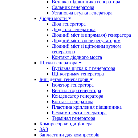
Вставка підшипника генератора
Сальник генератора
Установча втулка генератора
Діодні мости
Діод генератора
Діод-тріо генератора
Діодний міст (випрямляч) генератора
Діодний міст з реле регулятором
Діодний міст зі щітковим вузлом
генератора
Контакт діодного моста
Щітки генератора
Вугільна щітка к-т генератора
Щіткотримач генератора
Інші деталі генераторів
Ізолятор генератора
Вентилятор генератора
Конденсатор генератора
Контакт генератора
Пластина кріплення підшипника
Ремкомплекти генератора
Термінал генератора
Компресор кондиціонера
ЗАЗ
Запчастини для компресорів