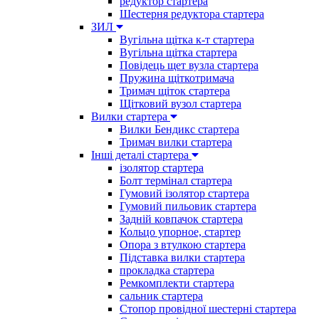
редуктор стартера
Шестерня редуктора стартера
ЗИЛ
Вугільна щітка к-т стартера
Вугільна щітка стартера
Повідець щет вузла стартера
Пружина щіткотримача
Тримач щіток стартера
Щітковий вузол стартера
Вилки стартера
Вилки Бендикс стартера
Тримач вилки стартера
Інші деталі стартера
ізолятор стартера
Болт термінал стартера
Гумовий ізолятор стартера
Гумовий пильовик стартера
Задній ковпачок стартера
Кольцо упорное, стартер
Опора з втулкою стартера
Підставка вилки стартера
прокладка стартера
Ремкомплекти стартера
сальник стартера
Стопор провідної шестерні стартера