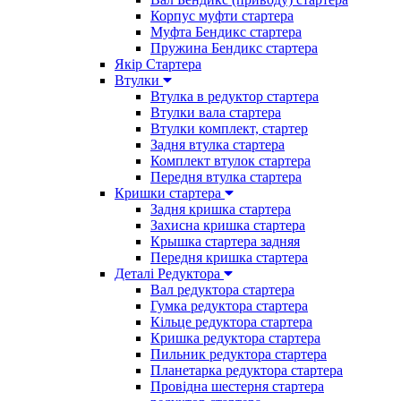
Корпус муфти стартера
Муфта Бендикс стартера
Пружина Бендикс стартера
Якір Стартера
Втулки
Втулка в редуктор стартера
Втулки вала стартера
Втулки комплект, стартер
Задня втулка стартера
Комплект втулок стартера
Передня втулка стартера
Кришки стартера
Задня кришка стартера
Захисна кришка стартера
Крышка стартера задняя
Передня кришка стартера
Деталі Редуктора
Вал редуктора стартера
Гумка редуктора стартера
Кільце редуктора стартера
Кришка редуктора стартера
Пильник редуктора стартера
Планетарка редуктора стартера
Провідна шестерня стартера