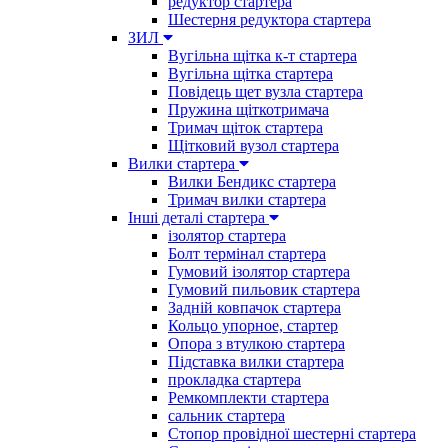
редуктор стартера
Шестерня редуктора стартера
ЗИЛ
Вугільна щітка к-т стартера
Вугільна щітка стартера
Повідець щет вузла стартера
Пружина щіткотримача
Тримач щіток стартера
Щітковий вузол стартера
Вилки стартера
Вилки Бендикс стартера
Тримач вилки стартера
Інші деталі стартера
ізолятор стартера
Болт термінал стартера
Гумовий ізолятор стартера
Гумовий пильовик стартера
Задній ковпачок стартера
Кольцо упорное, стартер
Опора з втулкою стартера
Підставка вилки стартера
прокладка стартера
Ремкомплекти стартера
сальник стартера
Стопор провідної шестерні стартера