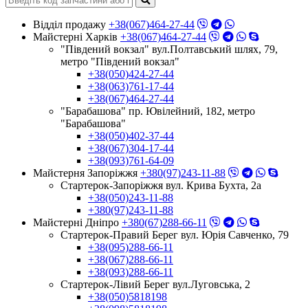
Відділ продажу
+38(067)464-27-44
Майстерні Харків
+38(067)464-27-44
"Південий вокзал" вул.Полтавський шлях, 79,
метро "Південий вокзал"
+38(050)424-27-44
+38(063)761-17-44
+38(067)464-27-44
"Барабашова" пр. Ювілейний, 182, метро
"Барабашова"
+38(050)402-37-44
+38(067)304-17-44
+38(093)761-64-09
Майстерня Запоріжжя
+380(97)243-11-88
Стартерок-Запоріжжя вул. Крива Бухта, 2а
+38(050)243-11-88
+380(97)243-11-88
Майстерні Днiпро
+380(67)288-66-11
Стартерок-Правий Берег вул. Юрія Савченко, 79
+38(095)288-66-11
+38(067)288-66-11
+38(093)288-66-11
Стартерок-Лівий Берег вул.Луговська, 2
+38(050)5818198