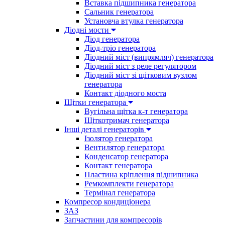
Вставка підшипника генератора
Сальник генератора
Установча втулка генератора
Діодні мости
Діод генератора
Діод-тріо генератора
Діодний міст (випрямляч) генератора
Діодний міст з реле регулятором
Діодний міст зі щітковим вузлом
генератора
Контакт діодного моста
Щітки генератора
Вугільна щітка к-т генератора
Щіткотримач генератора
Інші деталі генераторів
Ізолятор генератора
Вентилятор генератора
Конденсатор генератора
Контакт генератора
Пластина кріплення підшипника
Ремкомплекти генератора
Термінал генератора
Компресор кондиціонера
ЗАЗ
Запчастини для компресорів