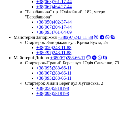
+38(063)761-17-44
+38(067)464-27-44
"Барабашова" пр. Ювілейний, 182, метро
"Барабашова"
+38(050)402-37-44
+38(067)304-17-44
+38(093)761-64-09
Майстерня Запоріжжя
+380(97)243-11-88
Стартерок-Запоріжжя вул. Крива Бухта, 2а
+38(050)243-11-88
+380(97)243-11-88
Майстерні Днiпро
+380(67)288-66-11
Стартерок-Правий Берег вул. Юрія Савченко, 79
+38(095)288-66-11
+38(067)288-66-11
+38(093)288-66-11
Стартерок-Лівий Берег вул.Луговська, 2
+38(050)5818198
+38(098)5818198