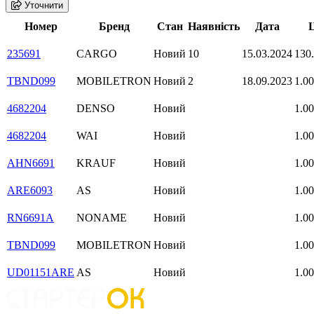
Уточнити
Номер
Бренд
Стан
Наявність
Дата
Ц
235691
CARGO
Новий
10
15.03.2024
130
TBND099
MOBILETRON
Новий
2
18.09.2023
1.00
4682204
DENSO
Новий
1.00
4682204
WAI
Новий
1.00
AHN6691
KRAUF
Новий
1.00
ARE6093
AS
Новий
1.00
RN6691A
NONAME
Новий
1.00
TBND099
MOBILETRON
Новий
1.00
UD01151ARE
AS
Новий
1.00