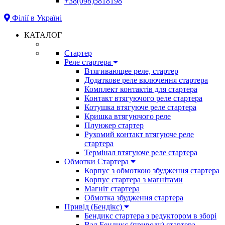
+38(098)5818198
Філії в Україні
КАТАЛОГ
Стартер
Реле стартера
Втягивающее реле, стартер
Додаткове реле включення стартера
Комплект контактів для стартера
Контакт втягуючого реле стартера
Котушка втягуюче реле стартера
Кришка втягуючого реле
Плунжер стартер
Рухомий контакт втягуюче реле
стартера
Термінал втягуюче реле стартера
Обмотки Стартера
Корпус з обмоткою збудження стартера
Корпус стартера з магнітами
Магніт стартера
Обмотка збудження стартера
Привід (Бендікс)
Бендикс стартера з редуктором в зборі
Вал Бендикс (приводу) стартера