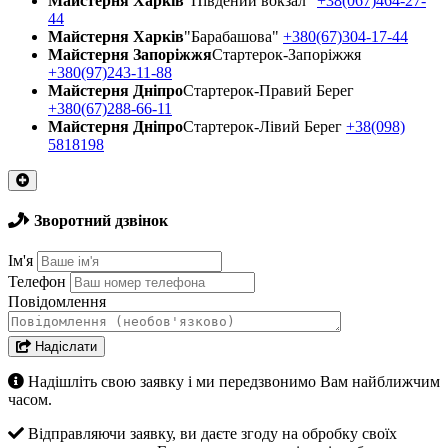
Майстерня Харків
"Південий вокзал"
+38(067)464-27-
44
Майстерня Харків
"Барабашова"
+380(67)304-17-44
Майстерня Запоріжжя
Стартерок-Запоріжжя
+380(97)243-11-88
Майстерня Днiпро
Стартерок-Правий Берег
+380(67)288-66-11
Майстерня Днiпро
Стартерок-Лівий Берег
+38(098)
5818198
Зворотний дзвінок
Ім'я
Телефон
Повідомлення
Надіслати
Надішліть свою заявку і ми передзвонимо Вам найближчим
часом.
Відправляючи заявку, ви даєте згоду на обробку своїх