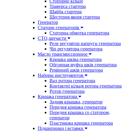
Стопорне кільце
Траверса стартера
Шайба стартера
Шестерня якоря стартера
Генератор
Cтатори генераторів
Статорна обмотка генератора
СТО,запчасти
Реле регулятор напруги генератора
Чіп регулятора генератора
Масло трансмиссионное
Кришка шківа генератора
Обгонная муфта шків генератора
Ремінний шків генератора
Наборы инструментов
Вал ротора генератора
Контактні кільця ротора генератора
Ротор генератора
Кришка генератора
Задняя крышка, генератор
Передня кришка генератора
Передня крышка со статором,
генератор
Пластикова кришка генератора
Підшипники і вставки