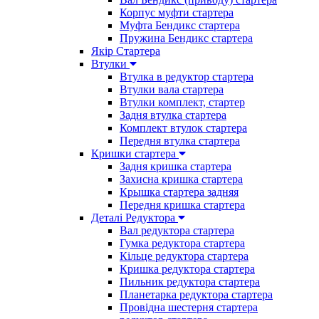
Корпус муфти стартера
Муфта Бендикс стартера
Пружина Бендикс стартера
Якір Стартера
Втулки
Втулка в редуктор стартера
Втулки вала стартера
Втулки комплект, стартер
Задня втулка стартера
Комплект втулок стартера
Передня втулка стартера
Кришки стартера
Задня кришка стартера
Захисна кришка стартера
Крышка стартера задняя
Передня кришка стартера
Деталі Редуктора
Вал редуктора стартера
Гумка редуктора стартера
Кільце редуктора стартера
Кришка редуктора стартера
Пильник редуктора стартера
Планетарка редуктора стартера
Провідна шестерня стартера