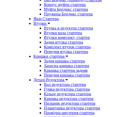
Корпус муфти стартера
Муфта Бендикс стартера
Пружина Бендикс стартера
Якір Стартера
Втулки
Втулка в редуктор стартера
Втулки вала стартера
Втулки комплект, стартер
Задня втулка стартера
Комплект втулок стартера
Передня втулка стартера
Кришки стартера
Задня кришка стартера
Захисна кришка стартера
Крышка стартера задняя
Передня кришка стартера
Деталі Редуктора
Вал редуктора стартера
Гумка редуктора стартера
Кільце редуктора стартера
Кришка редуктора стартера
Пильник редуктора стартера
Планетарка редуктора стартера
Провідна шестерня стартера