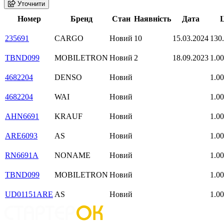
Уточнити
Номер
Бренд
Стан
Наявність
Дата
Ц
235691
CARGO
Новий
10
15.03.2024
130
TBND099
MOBILETRON
Новий
2
18.09.2023
1.00
4682204
DENSO
Новий
1.00
4682204
WAI
Новий
1.00
AHN6691
KRAUF
Новий
1.00
ARE6093
AS
Новий
1.00
RN6691A
NONAME
Новий
1.00
TBND099
MOBILETRON
Новий
1.00
UD01151ARE
AS
Новий
1.00