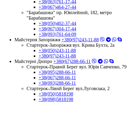
+38(063)761-17-44
+38(067)464-27-44
"Барабашова" пр. Ювілейний, 182, метро
"Барабашова"
+38(050)402-37-44
+38(067)304-17-44
+38(093)761-64-09
Майстерня Запоріжжя
+380(97)243-11-88
Стартерок-Запоріжжя вул. Крива Бухта, 2а
+38(050)243-11-88
+380(97)243-11-88
Майстерні Днiпро
+380(67)288-66-11
Стартерок-Правий Берег вул. Юрія Савченко, 79
+38(095)288-66-11
+38(067)288-66-11
+38(093)288-66-11
Стартерок-Лівий Берег вул.Луговська, 2
+38(050)5818198
+38(098)5818198