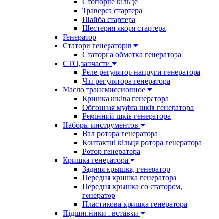
Стопорне кільце
Траверса стартера
Шайба стартера
Шестерня якоря стартера
Генератор
Cтатори генераторів
Статорна обмотка генератора
СТО,запчасти
Реле регулятор напруги генератора
Чіп регулятора генератора
Масло трансмиссионное
Кришка шківа генератора
Обгонная муфта шків генератора
Ремінний шків генератора
Наборы инструментов
Вал ротора генератора
Контактні кільця ротора генератора
Ротор генератора
Кришка генератора
Задняя крышка, генератор
Передня кришка генератора
Передня крышка со статором,
генератор
Пластикова кришка генератора
Підшипники і вставки