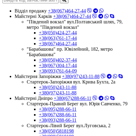
Відділ продажу
+38(067)464-27-44
Майстерні Харків
+38(067)464-27-44
"Південий вокзал" вул.Полтавський шлях, 79,
метро "Південий вокзал"
+38(050)424-27-44
+38(063)761-17-44
+38(067)464-27-44
"Барабашова" пр. Ювілейний, 182, метро
"Барабашова"
+38(050)402-37-44
+38(067)304-17-44
+38(093)761-64-09
Майстерня Запоріжжя
+380(97)243-11-88
Стартерок-Запоріжжя вул. Крива Бухта, 2а
+38(050)243-11-88
+380(97)243-11-88
Майстерні Днiпро
+380(67)288-66-11
Стартерок-Правий Берег вул. Юрія Савченко, 79
+38(095)288-66-11
+38(067)288-66-11
+38(093)288-66-11
Стартерок-Лівий Берег вул.Луговська, 2
+38(050)5818198