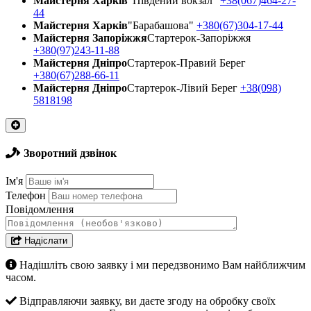
Майстерня Харків
"Південий вокзал"
+38(067)464-27-
44
Майстерня Харків
"Барабашова"
+380(67)304-17-44
Майстерня Запоріжжя
Стартерок-Запоріжжя
+380(97)243-11-88
Майстерня Днiпро
Стартерок-Правий Берег
+380(67)288-66-11
Майстерня Днiпро
Стартерок-Лівий Берег
+38(098)
5818198
Зворотний дзвінок
Ім'я
Телефон
Повідомлення
Надіслати
Надішліть свою заявку і ми передзвонимо Вам найближчим
часом.
Відправляючи заявку, ви даєте згоду на обробку своїх