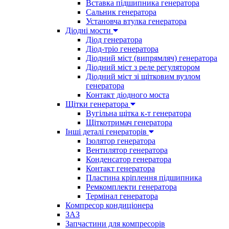
Вставка підшипника генератора
Сальник генератора
Установча втулка генератора
Діодні мости
Діод генератора
Діод-тріо генератора
Діодний міст (випрямляч) генератора
Діодний міст з реле регулятором
Діодний міст зі щітковим вузлом
генератора
Контакт діодного моста
Щітки генератора
Вугільна щітка к-т генератора
Щіткотримач генератора
Інші деталі генераторів
Ізолятор генератора
Вентилятор генератора
Конденсатор генератора
Контакт генератора
Пластина кріплення підшипника
Ремкомплекти генератора
Термінал генератора
Компресор кондиціонера
ЗАЗ
Запчастини для компресорів