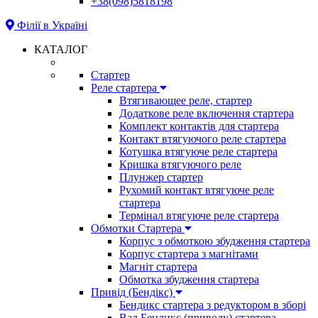
+38(098)5818198
Філії в Україні
КАТАЛОГ
Стартер
Реле стартера
Втягивающее реле, стартер
Додаткове реле включення стартера
Комплект контактів для стартера
Контакт втягуючого реле стартера
Котушка втягуюче реле стартера
Кришка втягуючого реле
Плунжер стартер
Рухомий контакт втягуюче реле
стартера
Термінал втягуюче реле стартера
Обмотки Стартера
Корпус з обмоткою збудження стартера
Корпус стартера з магнітами
Магніт стартера
Обмотка збудження стартера
Привід (Бендікс)
Бендикс стартера з редуктором в зборі
Вал Бендикс (приводу) стартера