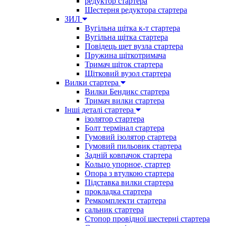
редуктор стартера
Шестерня редуктора стартера
ЗИЛ
Вугільна щітка к-т стартера
Вугільна щітка стартера
Повідець щет вузла стартера
Пружина щіткотримача
Тримач щіток стартера
Щітковий вузол стартера
Вилки стартера
Вилки Бендикс стартера
Тримач вилки стартера
Інші деталі стартера
ізолятор стартера
Болт термінал стартера
Гумовий ізолятор стартера
Гумовий пильовик стартера
Задній ковпачок стартера
Кольцо упорное, стартер
Опора з втулкою стартера
Підставка вилки стартера
прокладка стартера
Ремкомплекти стартера
сальник стартера
Стопор провідної шестерні стартера